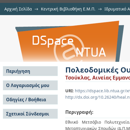
Αρχική Σελίδα
→
Κεντρική Βιβλιοθήκη Ε.Μ.Π.
→
Ιδρυματικό 
Πολεοδομικές Ουτοπίες από τον 
Εργασίες
→
Εμφάνιση Τεκμηρίου
Αποθετήριο DSpace/Manakin
Πολεοδομικές Ου
Περιήγηση
Τσούκλας, Αινείας Εμμαν
Σε όλο το DSpace
Ο Λογαριασμός μου
URI:
https://dspace.lib.ntua.gr
Κοινότητες & Συλλογές
Σύνδεση
http://dx.doi.org/10.26240/heal.
Ανά Ημερομηνία
Οδηγίες / Βοήθεια
Εγγραφή
Έκδοσης
Οδηγίες Υποβολής
Συγγραφείς
Περιγραφή:
Σχετικοί Σύνδεσμοι
Οδηγίες Χρήσης ΙΑ
Τίτλοι
Συχνές Ερωτήσεις
Θέματα
Εθνικό Μετσόβιο Πολυτεχνείο
Οδηγίες Υποβολής -
Μεταπτυχιακών Σπουδών (Δ.Π.Μ.Σ
Αυτή η Συλλογή