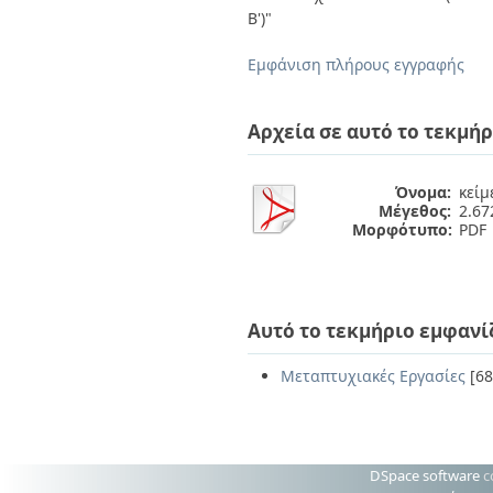
Διπλωματικές Εργασίες
Β')"
Πολιτικές Πρόσβασης
Ανά Ημερομηνία
Έκδοσης
Εμφάνιση πλήρους εγγραφής
Συγγραφείς
Τίτλοι
Θέματα
Αρχεία σε αυτό το τεκμήρ
Όνομα:
κείμ
Μέγεθος:
2.6
Μορφότυπο:
PDF
Αυτό το τεκμήριο εμφανί
Μεταπτυχιακές Εργασίες
[68
DSpace software
c