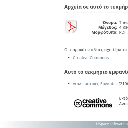
Διπλωματικές Εργασίες
Αρχεία σε αυτό το τεκμήρ
Πολιτικές Πρόσβασης
Ανά Ημερομηνία
Έκδοσης
Συγγραφείς
Όνομα:
Thes
Τίτλοι
Μέγεθος:
4.8
Θέματα
Μορφότυπο:
PDF
Οι παρακάτω άδειες σχετίζονται 
Creative Commons
Αυτό το τεκμήριο εμφανί
Διπλωματικές Εργασίες
[210
Εκτό
Ανα
DSpace software
c