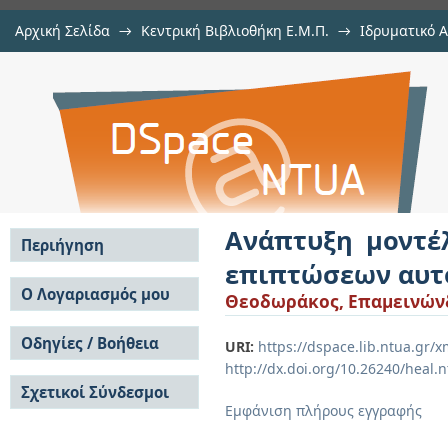
Αρχική Σελίδα
→
Κεντρική Βιβλιοθήκη Ε.Μ.Π.
→
Ιδρυματικό 
Ανάπτυξη μοντέλου εκτίμησης
Εργασίες
→
Εμφάνιση Τεκμηρίου
Αποθετήριο DSpace/Manakin
αυτόματων οχημάτων
Ανάπτυξη μοντέ
Περιήγηση
επιπτώσεων αυτ
Σε όλο το DSpace
Ο Λογαριασμός μου
Θεοδωράκος, Επαμεινών
Κοινότητες & Συλλογές
Σύνδεση
Ανά Ημερομηνία
Οδηγίες / Βοήθεια
Εγγραφή
URI:
https://dspace.lib.ntua.gr
Έκδοσης
http://dx.doi.org/10.26240/heal.
Οδηγίες Υποβολής
Συγγραφείς
Σχετικοί Σύνδεσμοι
Οδηγίες Χρήσης ΙΑ
Τίτλοι
Εμφάνιση πλήρους εγγραφής
Συχνές Ερωτήσεις
Θέματα
Οδηγίες Υποβολής -
Αυτή η Συλλογή