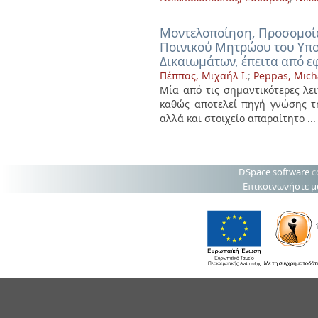
Μοντελοποίηση, Προσομοίω
Ποινικού Μητρώου του Υπο
Δικαιωμάτων, έπειτα από ε
Πέππας, Μιχαήλ Ι.
;
Peppas, Micha
Μία από τις σημαντικότερες λει
καθώς αποτελεί πηγή γνώσης τ
αλλά και στοιχείο απαραίτητο ...
DSpace software
c
Επικοινωνήστε μ