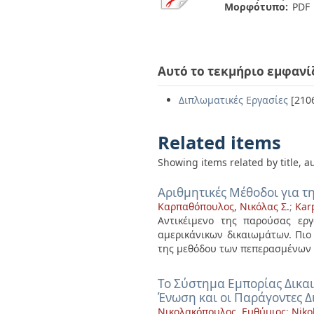
Μορφότυπο:
PDF
Αυτό το τεκμήριο εμφανί
Διπλωματικές Εργασίες
[210
Related items
Showing items related by title, a
Αριθμητικές Μέθοδοι για τ
Καρπαθόπουλος, Νικόλας Σ.
;
Kar
Αντικέιμενο της παρούσας ερ
αμερικάνικων δικαιωμάτων. Πιο
της μεθόδου των πεπερασμένων .
Το Σύστημα Εμπορίας Δικα
Ένωση και οι Παράγοντες Δ
Νικολακόπουλος, Ευθύμιος
;
Niko