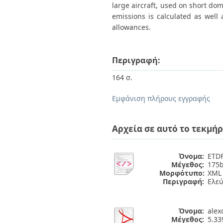
large aircraft, used on short dome
emissions is calculated as well 
allowances.
Περιγραφή:
164 σ.
Εμφάνιση πλήρους εγγραφής
Αρχεία σε αυτό το τεκμήρ
Όνομα:
ETDF
Μέγεθος:
175b
Μορφότυπο:
XML
Περιγραφή:
Ελε
Όνομα:
alex
Μέγεθος:
5.3