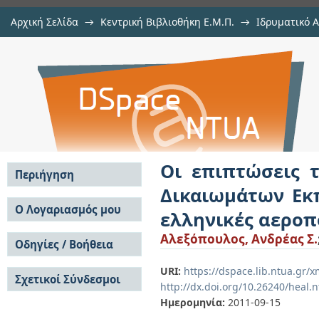
Αρχική Σελίδα
→
Κεντρική Βιβλιοθήκη Ε.Μ.Π.
→
Ιδρυματικό 
Οι επιπτώσεις του Ευρωπαϊκο
Εργασίες
→
Εμφάνιση Τεκμηρίου
Αποθετήριο DSpace/Manakin
Εκπομπών αερίων του θερμοκηπίου
Οι επιπτώσεις 
Περιήγηση
Δικαιωμάτων Εκ
Σε όλο το DSpace
Ο Λογαριασμός μου
ελληνικές αεροπ
Κοινότητες & Συλλογές
Σύνδεση
Αλεξόπουλος, Ανδρέας Σ.
Ανά Ημερομηνία
Οδηγίες / Βοήθεια
Εγγραφή
Έκδοσης
Οδηγίες Υποβολής
Συγγραφείς
URI:
https://dspace.lib.ntua.gr/
Σχετικοί Σύνδεσμοι
Οδηγίες Χρήσης ΙΑ
Τίτλοι
http://dx.doi.org/10.26240/heal.
Συχνές Ερωτήσεις
Θέματα
Ημερομηνία:
2011-09-15
Οδηγίες Υποβολής -
Αυτή η Συλλογή