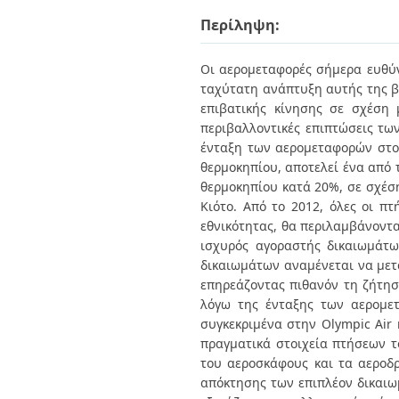
Διπλωματικές Εργασίες
Πολιτικές Πρόσβασης
Περίληψη:
Ανά Ημερομηνία
Έκδοσης
Συγγραφείς
Οι αερομεταφορές σήμερα ευθύν
Τίτλοι
ταχύτατη ανάπτυξη αυτής της β
Θέματα
επιβατικής κίνησης σε σχέση 
περιβαλλοντικές επιπτώσεις τω
ένταξη των αερομεταφορών στο
θερμοκηπίου, αποτελεί ένα από
θερμοκηπίου κατά 20%, σε σχέση
Κιότο. Από το 2012, όλες οι π
εθνικότητας, θα περιλαμβάνοντ
ισχυρός αγοραστής δικαιωμάτω
δικαιωμάτων αναμένεται να μετ
επηρεάζοντας πιθανόν τη ζήτηση
λόγω της ένταξης των αερομετ
συγκεκριμένα στην Olympic Air 
πραγματικά στοιχεία πτήσεων τ
του αεροσκάφους και τα αεροδρ
απόκτησης των επιπλέον δικαιωμ