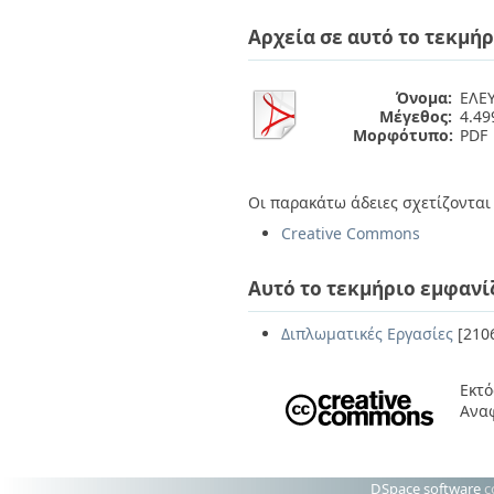
Διπλωματικές Εργασίες
Πολιτικές Πρόσβασης
Ανά Ημερομηνία
Αρχεία σε αυτό το τεκμήρ
Έκδοσης
Συγγραφείς
Τίτλοι
Όνομα:
ΕΛΕΥ
Μέγεθος:
4.4
Θέματα
Μορφότυπο:
PDF
Οι παρακάτω άδειες σχετίζονται 
Creative Commons
Αυτό το τεκμήριο εμφανί
Διπλωματικές Εργασίες
[210
Εκτό
Ανα
DSpace software
c