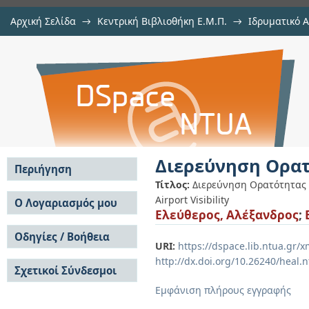
Αρχική Σελίδα
→
Κεντρική Βιβλιοθήκη Ε.Μ.Π.
→
Ιδρυματικό 
Διερεύνηση Ορατότητας Αεροδρο
Εργασίες
→
Εμφάνιση Τεκμηρίου
Αποθετήριο DSpace/Manakin
Διερεύνηση Ορα
Περιήγηση
Τίτλος:
Διερεύνηση Ορατότητας
Σε όλο το DSpace
Airport Visibility
Ο Λογαριασμός μου
Ελεύθερος, Αλέξανδρος
;
Κοινότητες & Συλλογές
Σύνδεση
Ανά Ημερομηνία
Οδηγίες / Βοήθεια
Εγγραφή
Έκδοσης
URI:
https://dspace.lib.ntua.gr
Οδηγίες Υποβολής
Συγγραφείς
http://dx.doi.org/10.26240/heal.
Σχετικοί Σύνδεσμοι
Οδηγίες Χρήσης ΙΑ
Τίτλοι
Συχνές Ερωτήσεις
Θέματα
Εμφάνιση πλήρους εγγραφής
Οδηγίες Υποβολής -
Αυτή η Συλλογή