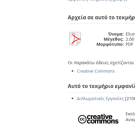
Διπλωματικές Εργασίες
Πολιτικές Πρόσβασης
Ανά Ημερομηνία
Έκδοσης
Αρχεία σε αυτό το τεκμήρ
Συγγραφείς
Τίτλοι
Θέματα
Όνομα:
Ελισ
Μέγεθος:
2.0
Μορφότυπο:
PDF
Οι παρακάτω άδειες σχετίζονται 
Creative Commons
Αυτό το τεκμήριο εμφανί
Διπλωματικές Εργασίες
[210
Εκτό
Ανα