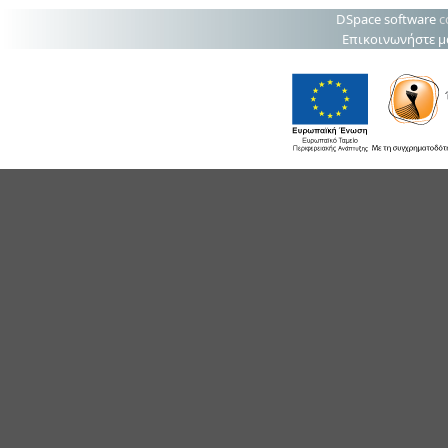
DSpace software
c
Επικοινωνήστε μ