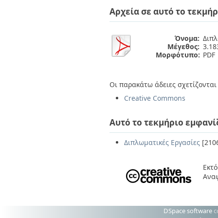
Διπλωματικές Εργασίες
Αρχεία σε αυτό το τεκμήρ
Πολιτικές Πρόσβασης
Ανά Ημερομηνία
Έκδοσης
Συγγραφείς
Όνομα:
Διπλ
Τίτλοι
Μέγεθος:
3.1
Θέματα
Μορφότυπο:
PDF
Οι παρακάτω άδειες σχετίζονται 
Creative Commons
Αυτό το τεκμήριο εμφανί
Διπλωματικές Εργασίες
[210
Εκτό
Αναφ
DSpace software
c