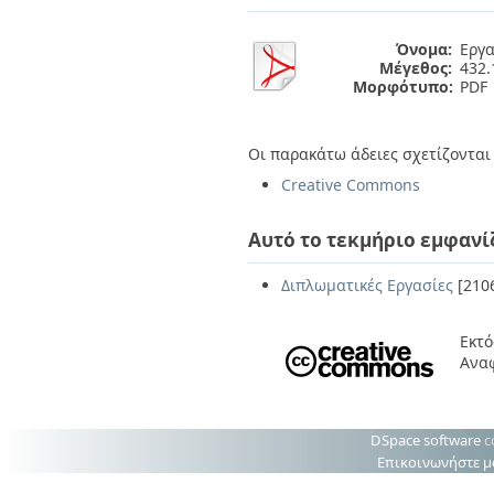
Διπλωματικές Εργασίες
Πολιτικές Πρόσβασης
Ανά Ημερομηνία
Όνομα:
Εργα
Έκδοσης
Μέγεθος:
432.
Συγγραφείς
Μορφότυπο:
PDF
Τίτλοι
Θέματα
Οι παρακάτω άδειες σχετίζονται 
Creative Commons
Αυτό το τεκμήριο εμφανί
Διπλωματικές Εργασίες
[210
Εκτό
Ανα
DSpace software
c
Επικοινωνήστε μ