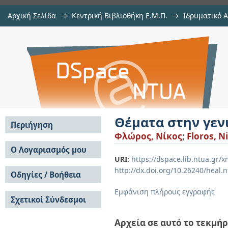
Αρχική Σελίδα
→
Κεντρική Βιβλιοθήκη Ε.Μ.Π.
→
Ιδρυματικό 
Θέματα στην γενική τοπολογία
Εργασίες
→
Εμφάνιση Τεκμηρίου
Αποθετήριο DSpace/Manakin
Θέματα στην γεν
Περιήγηση
Φλώρος, Νίκος
;
Floros, N
Σε όλο το DSpace
Ο Λογαριασμός μου
URI:
https://dspace.lib.ntua.gr
Κοινότητες & Συλλογές
Σύνδεση
http://dx.doi.org/10.26240/heal.
Ανά Ημερομηνία
Οδηγίες / Βοήθεια
Εγγραφή
Έκδοσης
Οδηγίες Υποβολής
Συγγραφείς
Εμφάνιση πλήρους εγγραφής
Σχετικοί Σύνδεσμοι
Οδηγίες Χρήσης ΙΑ
Τίτλοι
Συχνές Ερωτήσεις
Θέματα
Οδηγίες Υποβολής -
Αρχεία σε αυτό το τεκμήρ
Αυτή η Συλλογή