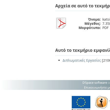
Διπλωματικές Εργασίες
Αρχεία σε αυτό το τεκμήρ
Πολιτικές Πρόσβασης
Ανά Ημερομηνία
Έκδοσης
Συγγραφείς
Όνομα:
kats
Τίτλοι
Μέγεθος:
7.3
Θέματα
Μορφότυπο:
PDF
Αυτό το τεκμήριο εμφανί
Διπλωματικές Εργασίες
[210
DSpace software
c
Επικοινωνήστε μ