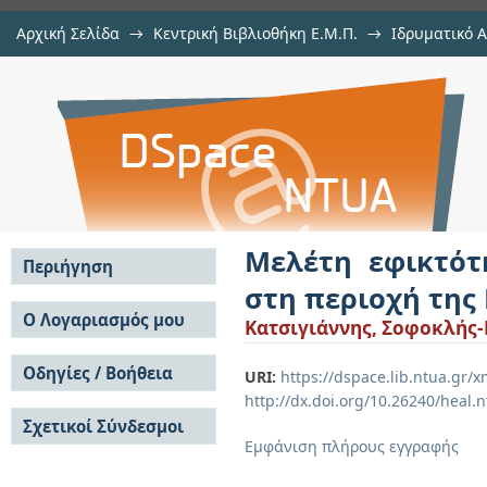
Αρχική Σελίδα
→
Κεντρική Βιβλιοθήκη Ε.Μ.Π.
→
Ιδρυματικό 
Μελέτη εφικτότητας για τη κατ
Εργασίες
→
Εμφάνιση Τεκμηρίου
Αποθετήριο DSpace/Manakin
Κρήτης
Μελέτη εφικτότ
Περιήγηση
στη περιοχή της
Σε όλο το DSpace
Ο Λογαριασμός μου
Κατσιγιάννης, Σοφοκλής
Κοινότητες & Συλλογές
Σύνδεση
Ανά Ημερομηνία
Οδηγίες / Βοήθεια
Εγγραφή
URI:
https://dspace.lib.ntua.gr
Έκδοσης
http://dx.doi.org/10.26240/heal.
Οδηγίες Υποβολής
Συγγραφείς
Σχετικοί Σύνδεσμοι
Οδηγίες Χρήσης ΙΑ
Τίτλοι
Εμφάνιση πλήρους εγγραφής
Συχνές Ερωτήσεις
Θέματα
Οδηγίες Υποβολής -
Αυτή η Συλλογή