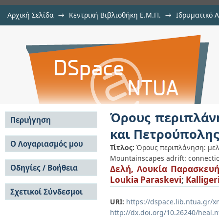
Αρχική Σελίδα
→
Κεντρική Βιβλιοθήκη Ε.Μ.Π.
→
Ιδρυματικό 
Όρους περιπλάνηση: μελέτη συρρ
Εργασίες
→
Εμφάνιση Τεκμηρίου
Αποθετήριο DSpace/Manakin
Όρους περιπλάν
Περιήγηση
και Πετρούπολη
Σε όλο το DSpace
Ο Λογαριασμός μου
Τίτλος:
Όρους περιπλάνηση: μελ
Κοινότητες & Συλλογές
Mountainscapes adrift: connecti
Σύνδεση
Ανά Ημερομηνία
Οδηγίες / Βοήθεια
Δελή, Λουκία Παρασκευ
Εγγραφή
Έκδοσης
Loukia Paraskevi
;
Kallige
Οδηγίες Υποβολής
Συγγραφείς
Σχετικοί Σύνδεσμοι
Οδηγίες Χρήσης ΙΑ
Τίτλοι
URI:
https://dspace.lib.ntua.gr
Συχνές Ερωτήσεις
Θέματα
Οδηγίες Υποβολής -
http://dx.doi.org/10.26240/heal.
Αυτή η Συλλογή