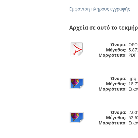
Διπλωματικές Εργασίες
Πολιτικές Πρόσβασης
Ανά Ημερομηνία
Εμφάνιση πλήρους εγγραφής
Έκδοσης
Συγγραφείς
Τίτλοι
Αρχεία σε αυτό το τεκμήρ
Θέματα
Όνομα:
ΟΡΟ
Μέγεθος:
5.8
Μορφότυπο:
PDF
Όνομα:
.jpg
Μέγεθος:
18.7
Μορφότυπο:
Εικό
Όνομα:
2.00
Μέγεθος:
52.6
Μορφότυπο:
Εικό