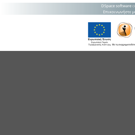
DSpace software
c
Επικοινωνήστε μ