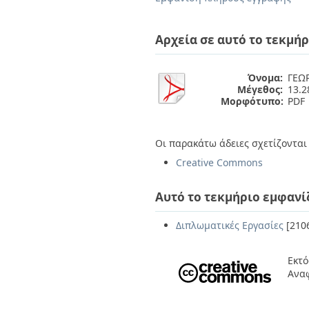
Διπλωματικές Εργασίες
Πολιτικές Πρόσβασης
Ανά Ημερομηνία
Έκδοσης
Αρχεία σε αυτό το τεκμήρ
Συγγραφείς
Τίτλοι
Θέματα
Όνομα:
ΓΕΩΡ
Μέγεθος:
13.
Μορφότυπο:
PDF
Οι παρακάτω άδειες σχετίζονται 
Creative Commons
Αυτό το τεκμήριο εμφανί
Διπλωματικές Εργασίες
[210
Εκτό
Αναφ