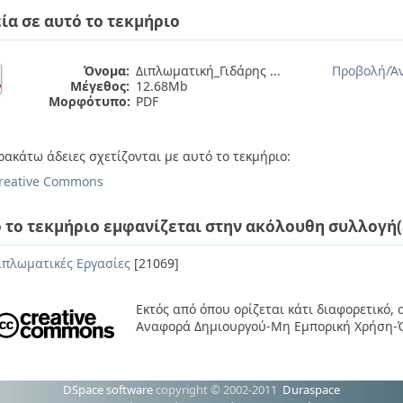
ία σε αυτό το τεκμήριο
Όνομα:
Διπλωματική_Γιδάρης ...
Προβολή/
Ά
Μέγεθος:
12.68Mb
Μορφότυπο:
PDF
ρακάτω άδειες σχετίζονται με αυτό το τεκμήριο:
reative Commons
 το τεκμήριο εμφανίζεται στην ακόλουθη συλλογή(
ιπλωματικές Εργασίες
[21069]
Εκτός από όπου ορίζεται κάτι διαφορετικό,
Αναφορά Δημιουργού-Μη Εμπορική Χρήση-Ό
DSpace software
copyright © 2002-2011
Duraspace