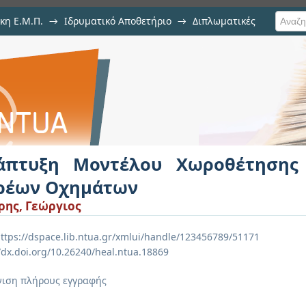
κη Ε.Μ.Π.
→
Ιδρυματικό Αποθετήριο
→
Διπλωματικές
 Χωροθέτησης Σταθμών Ζύγισης 
άπτυξη Μοντέλου Χωροθέτησης
ρέων Οχημάτων
ρης, Γεώργιος
ttps://dspace.lib.ntua.gr/xmlui/handle/123456789/51171
//dx.doi.org/10.26240/heal.ntua.18869
ιση πλήρους εγγραφής