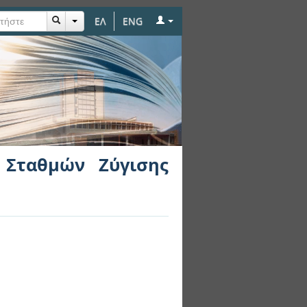
ΕΛ
ENG
Βαρέων Οχημάτων
 Σταθμών Ζύγισης