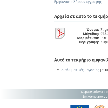
Διπλωματικές Εργασίες
Εμφάνιση πλήρους εγγραφής
Πολιτικές Πρόσβασης
Ανά Ημερομηνία
Έκδοσης
Αρχεία σε αυτό το τεκμήρ
Συγγραφείς
Τίτλοι
Θέματα
Όνομα:
Συγκ
Μέγεθος:
973.
Μορφότυπο:
PDF
Περιγραφή:
Κύρι
Αυτό το τεκμήριο εμφανί
Διπλωματικές Εργασίες
[210
DSpace software
c
Επικοινωνήστε μ