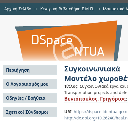
Αρχική Σελίδα
→
Κεντρική Βιβλιοθήκη Ε.Μ.Π.
→
Ιδρυματικό 
Συγκοινωνιακά έργα και αμυντι
Εργασίες
→
Εμφάνιση Τεκμηρίου
Αποθετήριο DSpace/Manakin
κωλυμάτων
Συγκοινωνιακά
Περιήγηση
Μοντέλο χωροθέ
Σε όλο το DSpace
Ο Λογαριασμός μου
Τίτλος:
Συγκοινωνιακά έργα και
Κοινότητες & Συλλογές
Transportation projects and defe
Σύνδεση
Ανά Ημερομηνία
Οδηγίες / Βοήθεια
Βενιόπουλος, Γρηγόριος
Εγγραφή
Έκδοσης
Οδηγίες Υποβολής
Συγγραφείς
URI:
https://dspace.lib.ntua.gr
Σχετικοί Σύνδεσμοι
Οδηγίες Χρήσης ΙΑ
Τίτλοι
http://dx.doi.org/10.26240/heal.
Συχνές Ερωτήσεις
Θέματα
Οδηγίες Υποβολής -
Αυτή η Συλλογή