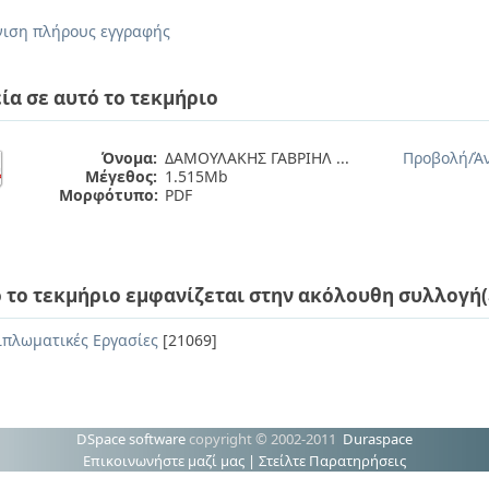
ιση πλήρους εγγραφής
ία σε αυτό το τεκμήριο
Όνομα:
ΔΑΜΟΥΛΑΚΗΣ ΓΑΒΡΙΗΛ ...
Προβολή/
Ά
Μέγεθος:
1.515Mb
Μορφότυπο:
PDF
 το τεκμήριο εμφανίζεται στην ακόλουθη συλλογή(
ιπλωματικές Εργασίες
[21069]
DSpace software
copyright © 2002-2011
Duraspace
Επικοινωνήστε μαζί μας
|
Στείλτε Παρατηρήσεις