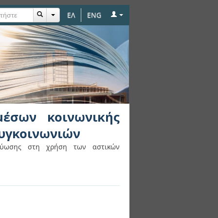
ΕΛ
ENG
ικτύωσης στη χρήση
μέσων κοινωνικής
συγκοινωνιών
κτύωσης στη χρήση των αστικών