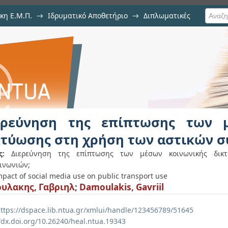
κη Ε.Μ.Π.
→
Ιδρυματικό Αποθετήριο
→
Διπλωματικές
ίπτωσης των μέσων κοινωνικής δ
ινωνιών
ερεύνηση της επίπτωσης των 
κτύωσης στη χρήση των αστικών 
ς:
Διερεύνηση της επίπτωσης των μέσων κοινωνικής δι
ινωνιών;
mpact of social media use on public transport use
υλακης, Γαβριηλ
;
Damoulakis, Gavriil
ttps://dspace.lib.ntua.gr/xmlui/handle/123456789/51645
//dx.doi.org/10.26240/heal.ntua.19343