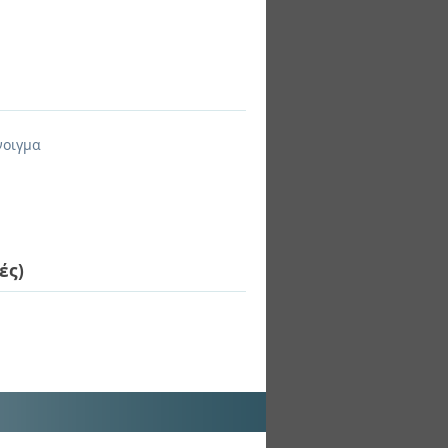
νοιγμα
ές)