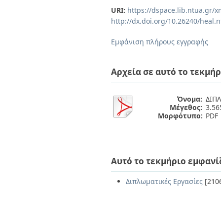
Διπλωματικές Εργασίες
URI:
https://dspace.lib.ntua.gr
Πολιτικές Πρόσβασης
Ανά Ημερομηνία
http://dx.doi.org/10.26240/heal.
Έκδοσης
Συγγραφείς
Εμφάνιση πλήρους εγγραφής
Τίτλοι
Θέματα
Αρχεία σε αυτό το τεκμήρ
Όνομα:
ΔΙΠΛ
Μέγεθος:
3.5
Μορφότυπο:
PDF
Αυτό το τεκμήριο εμφανί
Διπλωματικές Εργασίες
[210