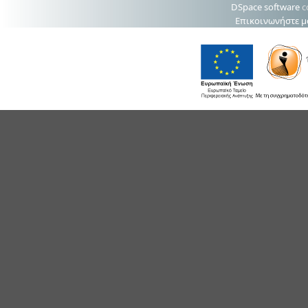
DSpace software
c
Επικοινωνήστε μ