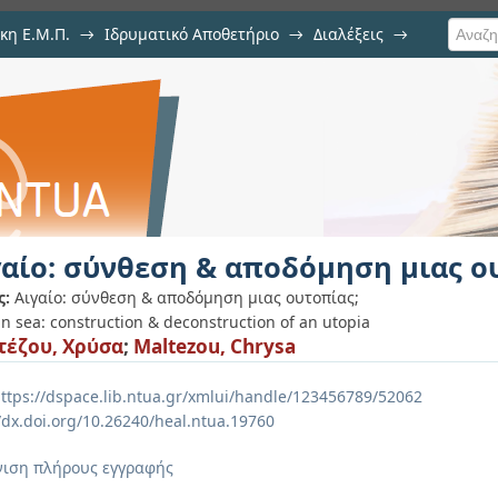
κη Ε.Μ.Π.
→
Ιδρυματικό Αποθετήριο
→
Διαλέξεις
→
αποδόμηση μιας ουτοπίας
γαίο: σύνθεση & αποδόμηση μιας ο
ς:
Αιγαίο: σύνθεση & αποδόμηση μιας ουτοπίας;
n sea: construction & deconstruction of an utopia
έζου, Χρύσα
;
Maltezou, Chrysa
ttps://dspace.lib.ntua.gr/xmlui/handle/123456789/52062
//dx.doi.org/10.26240/heal.ntua.19760
ιση πλήρους εγγραφής