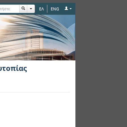
ΕΛ
ENG
υτοπίας