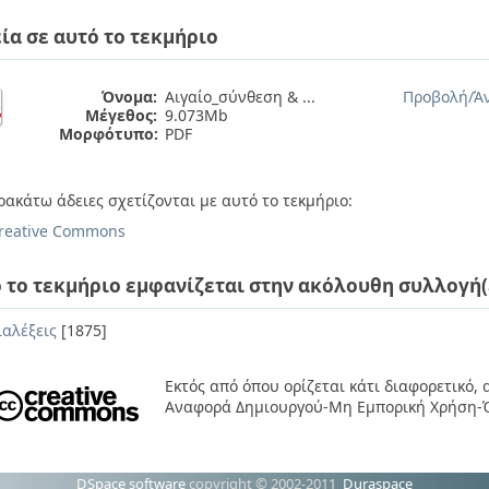
ία σε αυτό το τεκμήριο
Όνομα:
Αιγαίο_σύνθεση & ...
Προβολή/
Ά
Μέγεθος:
9.073Mb
Μορφότυπο:
PDF
ρακάτω άδειες σχετίζονται με αυτό το τεκμήριο:
reative Commons
 το τεκμήριο εμφανίζεται στην ακόλουθη συλλογή(
ιαλέξεις
[1875]
Εκτός από όπου ορίζεται κάτι διαφορετικό,
Αναφορά Δημιουργού-Μη Εμπορική Χρήση-Ό
DSpace software
copyright © 2002-2011
Duraspace