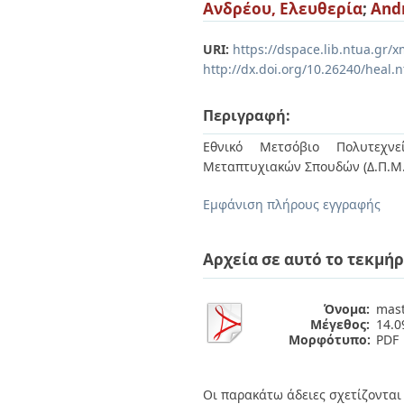
Διπλωματικές Εργασίες
Ανδρέου, Ελευθερία
;
Andr
Πολιτικές Πρόσβασης
Ανά Ημερομηνία
Έκδοσης
URI:
https://dspace.lib.ntua.gr
Συγγραφείς
http://dx.doi.org/10.26240/heal.
Τίτλοι
Θέματα
Περιγραφή:
Εθνικό Μετσόβιο Πολυτεχνεί
Μεταπτυχιακών Σπουδών (Δ.Π.Μ.
Εμφάνιση πλήρους εγγραφής
Αρχεία σε αυτό το τεκμήρ
Όνομα:
mast
Μέγεθος:
14.
Μορφότυπο:
PDF
Οι παρακάτω άδειες σχετίζονται 