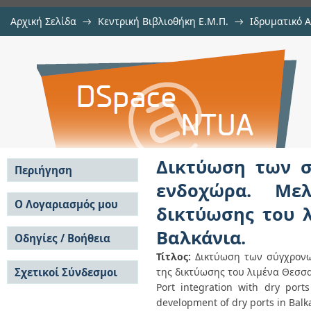
Αρχική Σελίδα
→
Κεντρική Βιβλιοθήκη Ε.Μ.Π.
→
Ιδρυματικό 
Δικτύωση των σύγχρονων λιμένω
Εργασίες
→
Εμφάνιση Τεκμηρίου
Αποθετήριο DSpace/Manakin
περίπτωσης: Διερεύνηση της δικ
ports στα Βαλκάνια.
Δικτύωση των σ
Περιήγηση
ενδοχώρα. Μελ
Σε όλο το DSpace
Ο Λογαριασμός μου
δικτύωσης του λ
Κοινότητες & Συλλογές
Σύνδεση
Βαλκάνια.
Ανά Ημερομηνία
Οδηγίες / Βοήθεια
Εγγραφή
Έκδοσης
Τίτλος:
Δικτύωση των σύγχρονω
Οδηγίες Υποβολής
Συγγραφείς
Σχετικοί Σύνδεσμοι
της δικτύωσης του λιμένα Θεσσα
Οδηγίες Χρήσης ΙΑ
Τίτλοι
Συχνές Ερωτήσεις
Port integration with dry ports
Θέματα
Οδηγίες Υποβολής -
development of dry ports in Balk
Αυτή η Συλλογή