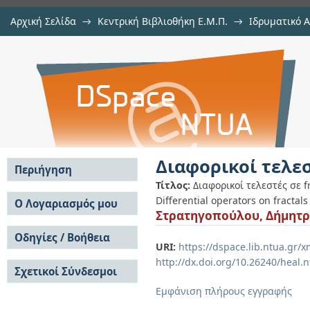
Αρχική Σελίδα
→
Κεντρική Βιβλιοθήκη Ε.Μ.Π.
→
Ιδρυματικό 
Διαφορικοί τελεστές σε fractals
Εργασίες
→
Εμφάνιση Τεκμηρίου
Αποθετήριο DSpace/Manakin
Διαφορικοί τελεσ
Περιήγηση
Τίτλος:
Διαφορικοί τελεστές σε fr
Σε όλο το DSpace
Differential operators on fractals
Ο Λογαριασμός μου
Στρατηγοπούλου, Δήμητ
Κοινότητες & Συλλογές
Σύνδεση
Ανά Ημερομηνία
Οδηγίες / Βοήθεια
Εγγραφή
Έκδοσης
URI:
https://dspace.lib.ntua.gr
Οδηγίες Υποβολής
Συγγραφείς
http://dx.doi.org/10.26240/heal.
Σχετικοί Σύνδεσμοι
Οδηγίες Χρήσης ΙΑ
Τίτλοι
Συχνές Ερωτήσεις
Θέματα
Εμφάνιση πλήρους εγγραφής
Οδηγίες Υποβολής -
Αυτή η Συλλογή