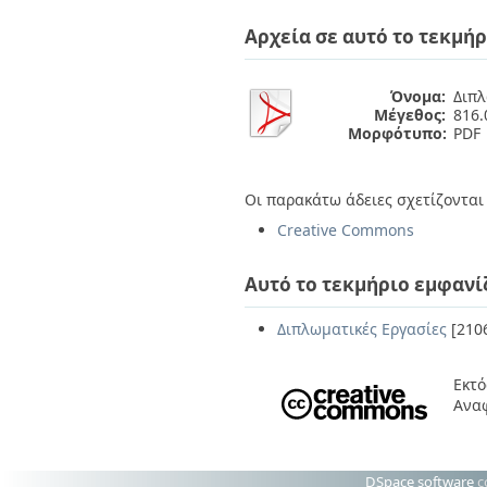
Διπλωματικές Εργασίες
Πολιτικές Πρόσβασης
Ανά Ημερομηνία
Αρχεία σε αυτό το τεκμήρ
Έκδοσης
Συγγραφείς
Τίτλοι
Όνομα:
Διπλ
Μέγεθος:
816.
Θέματα
Μορφότυπο:
PDF
Οι παρακάτω άδειες σχετίζονται 
Creative Commons
Αυτό το τεκμήριο εμφανί
Διπλωματικές Εργασίες
[210
Εκτό
Ανα
DSpace software
c