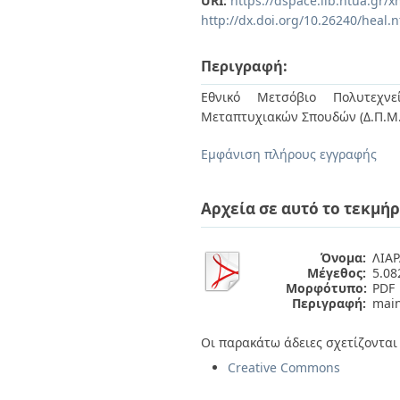
URI:
https://dspace.lib.ntua.gr
Διπλωματικές Εργασίες
http://dx.doi.org/10.26240/heal.
Πολιτικές Πρόσβασης
Ανά Ημερομηνία
Έκδοσης
Συγγραφείς
Περιγραφή:
Τίτλοι
Θέματα
Εθνικό Μετσόβιο Πολυτεχνεί
Μεταπτυχιακών Σπουδών (Δ.Π.Μ.Σ
Εμφάνιση πλήρους εγγραφής
Αρχεία σε αυτό το τεκμήρ
Όνομα:
ΛΙΑΡ
Μέγεθος:
5.0
Μορφότυπο:
PDF
Περιγραφή:
main
Οι παρακάτω άδειες σχετίζονται 
Creative Commons