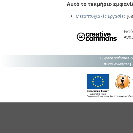
Αυτό το τεκμήριο εμφανί
Μεταπτυχιακές Εργασίες
[68
Εκτό
Ανα
DSpace software
c
Επικοινωνήστε μ