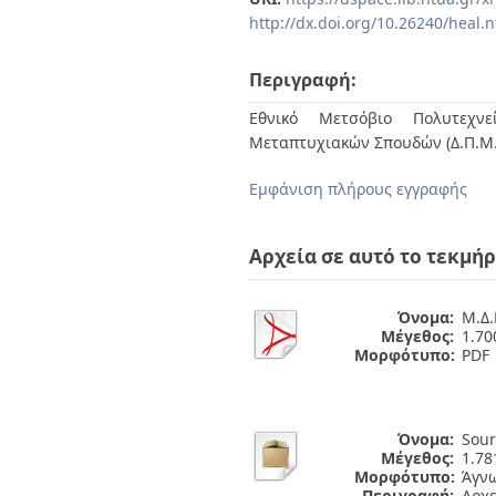
Διπλωματικές Εργασίες
http://dx.doi.org/10.26240/heal.
Πολιτικές Πρόσβασης
Ανά Ημερομηνία
Έκδοσης
Συγγραφείς
Περιγραφή:
Τίτλοι
Εθνικό Μετσόβιο Πολυτεχνεί
Θέματα
Μεταπτυχιακών Σπουδών (Δ.Π.Μ.
Εμφάνιση πλήρους εγγραφής
Αρχεία σε αυτό το τεκμήρ
Όνομα:
Μ.Δ.
Μέγεθος:
1.7
Μορφότυπο:
PDF
Όνομα:
Sour
Μέγεθος:
1.7
Μορφότυπο:
Άγν
Περιγραφή:
Αρχ