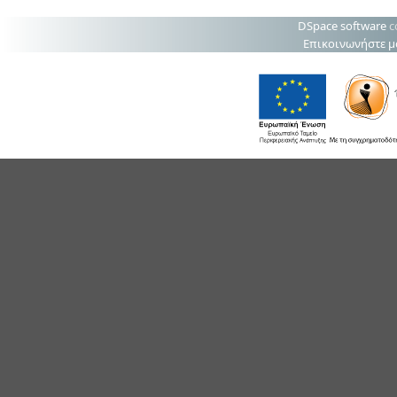
DSpace software
c
Επικοινωνήστε μ