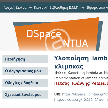
Αρχική Σελίδα
→
Κεντρική Βιβλιοθήκη Ε.Μ.Π.
→
Ιδρυματικό 
Υλοποίηση lambda architecture γ
Εργασίες
→
Εμφάνιση Τεκμηρίου
Αποθετήριο DSpace/Manakin
Υλοποίηση lambd
Περιήγηση
κλίμακας
Σε όλο το DSpace
Ο Λογαριασμός μου
Τίτλος:
Υλοποίηση lambda archit
Κοινότητες & Συλλογές
Implementation of lambda archit
Σύνδεση
Ανά Ημερομηνία
Οδηγίες / Βοήθεια
Πέτσας, Ιωάννης
;
Petsas, 
Εγγραφή
Έκδοσης
Οδηγίες Υποβολής
Συγγραφείς
URI:
https://dspace.lib.ntua.gr
Σχετικοί Σύνδεσμοι
Οδηγίες Χρήσης ΙΑ
Τίτλοι
http://dx.doi.org/10.26240/heal.
Συχνές Ερωτήσεις
Θέματα
Οδηγίες Υποβολής -
Αυτή η Συλλογή