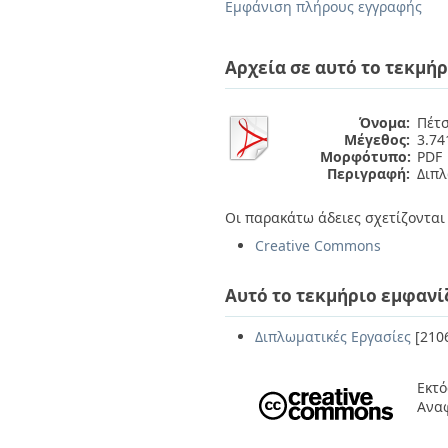
Διπλωματικές Εργασίες
Εμφάνιση πλήρους εγγραφής
Πολιτικές Πρόσβασης
Ανά Ημερομηνία
Έκδοσης
Αρχεία σε αυτό το τεκμήρ
Συγγραφείς
Τίτλοι
Θέματα
Όνομα:
Πέτ
Μέγεθος:
3.7
Μορφότυπο:
PDF
Περιγραφή:
Διπλ
Οι παρακάτω άδειες σχετίζονται 
Creative Commons
Αυτό το τεκμήριο εμφανί
Διπλωματικές Εργασίες
[210
Εκτό
Αναφ