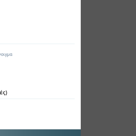
νοιγμα
ές)