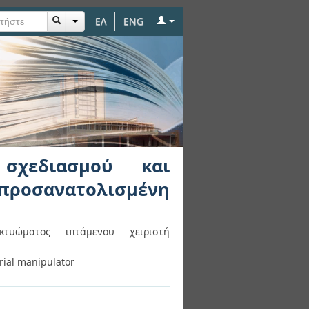
ΕΛ
ENG
τυώματος ιπτάμενου
 σχεδιασμού και
προσανατολισμένη
κτυώματος ιπτάμενου χειριστή
rial manipulator