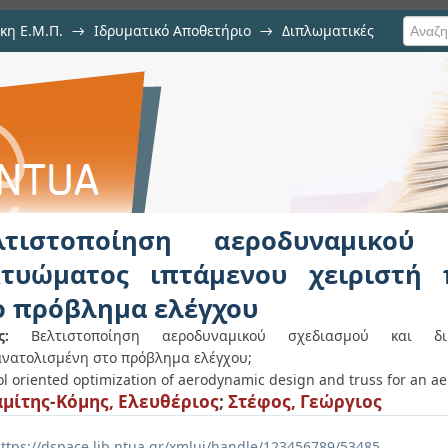
κη Ε.Μ.Π.
→
Ιδρυματικό Αποθετήριο
→
Διπλωματικές
ροδυναμικού σχεδιασμού και δικ
λισμένη στο πρόβλημα ελέγχου
λτιστοποίηση αεροδυναμικού
κτυώματος ιπτάμενου χειριστή 
ο πρόβλημα ελέγχου
ς:
Βελτιστοποίηση αεροδυναμικού σχεδιασμού και δι
νατολισμένη στο πρόβλημα ελέγχου;
ol oriented optimization of aerodynamic design and truss for an ae
μίτης-Κόμης, Ελευθέριος
;
Στέφος, Γεώργιος
ttps://dspace.lib.ntua.gr/xmlui/handle/123456789/53485