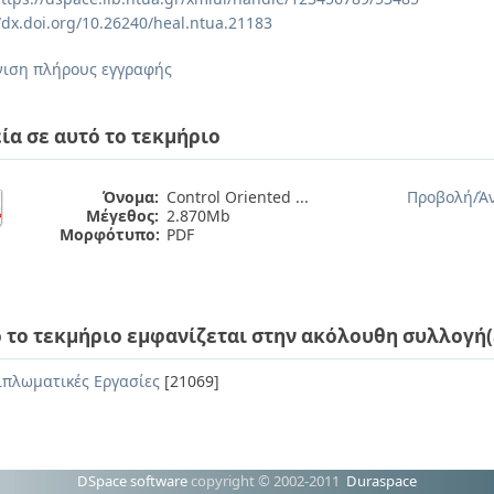
//dx.doi.org/10.26240/heal.ntua.21183
ιση πλήρους εγγραφής
ία σε αυτό το τεκμήριο
Όνομα:
Control Oriented ...
Προβολή/
Ά
Μέγεθος:
2.870Mb
Μορφότυπο:
PDF
 το τεκμήριο εμφανίζεται στην ακόλουθη συλλογή(
ιπλωματικές Εργασίες
[21069]
DSpace software
copyright © 2002-2011
Duraspace