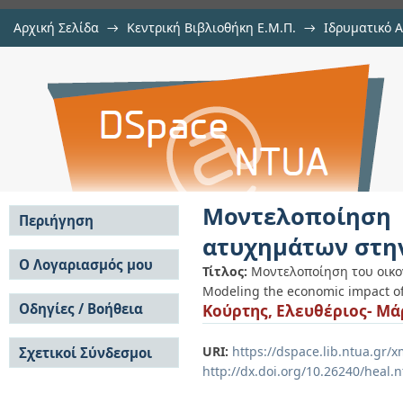
Αρχική Σελίδα
→
Κεντρική Βιβλιοθήκη Ε.Μ.Π.
→
Ιδρυματικό 
Μοντελοποίηση του οικονομικού
Εργασίες
→
Εμφάνιση Τεκμηρίου
Αποθετήριο DSpace/Manakin
Ελλάδα
Μοντελοποίηση 
Περιήγηση
ατυχημάτων στη
Σε όλο το DSpace
Ο Λογαριασμός μου
Τίτλος:
Μοντελοποίηση του οικο
Κοινότητες & Συλλογές
Modeling the economic impact of
Σύνδεση
Ανά Ημερομηνία
Οδηγίες / Βοήθεια
Κούρτης, Ελευθέριος- Μά
Εγγραφή
Έκδοσης
Οδηγίες Υποβολής
Συγγραφείς
URI:
https://dspace.lib.ntua.gr
Σχετικοί Σύνδεσμοι
Οδηγίες Χρήσης ΙΑ
Τίτλοι
http://dx.doi.org/10.26240/heal.
Συχνές Ερωτήσεις
Θέματα
Οδηγίες Υποβολής -
Αυτή η Συλλογή