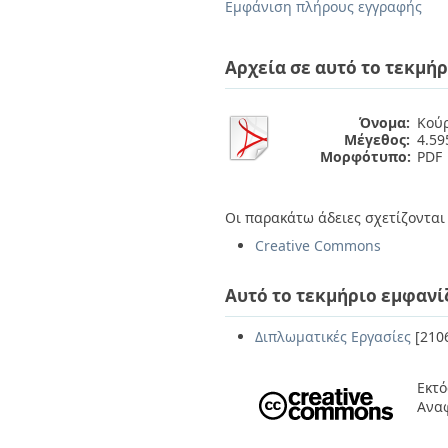
Διπλωματικές Εργασίες
Εμφάνιση πλήρους εγγραφής
Πολιτικές Πρόσβασης
Ανά Ημερομηνία
Έκδοσης
Αρχεία σε αυτό το τεκμήρ
Συγγραφείς
Τίτλοι
Θέματα
Όνομα:
Κούρ
Μέγεθος:
4.5
Μορφότυπο:
PDF
Οι παρακάτω άδειες σχετίζονται 
Creative Commons
Αυτό το τεκμήριο εμφανί
Διπλωματικές Εργασίες
[210
Εκτό
Ανα