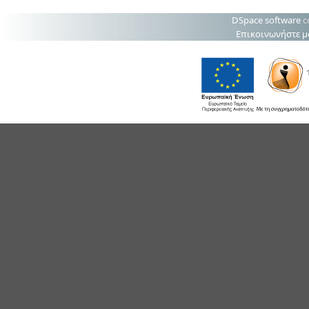
DSpace software
c
Επικοινωνήστε μ