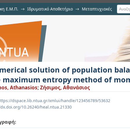
κη Ε.Μ.Π.
→
Ιδρυματικό Αποθετήριο
→
Μεταπτυχιακές
 of population balance equatio
moments.
erical solution of population bal
e maximum entropy method of mom
mos, Athanasios
;
Ζήσιμος, Αθανάσιος
ttps://dspace.lib.ntua.gr/xmlui/handle/123456789/53632
//dx.doi.org/10.26240/heal.ntua.21330
γραφή: