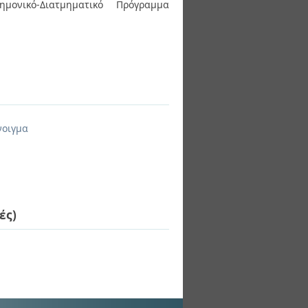
ημονικό-Διατμηματικό Πρόγραμμα
νοιγμα
ές)