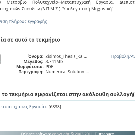
κό Μετσόβιο Πολυτεχνείο--Μεταπτυχιακή Εργασία. Διεπιστ
τυχιακών Σπουδών (Δ.Π.Μ.Σ.) “Υπολογιστική Μηχανική”
ιση πλήρους εγγραφής
ία σε αυτό το τεκμήριο
Όνομα:
Zisimos_Thesis_Ka ...
Προβολή/
Ά
Μέγεθος:
3.741Mb
Μορφότυπο:
PDF
Περιγραφή:
Numerical Solution ...
 το τεκμήριο εμφανίζεται στην ακόλουθη συλλογή(
εταπτυχιακές Εργασίες
[6838]
DSpace software
copyright © 2002-2011
Duraspace