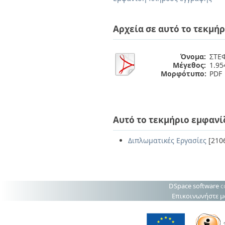
Διπλωματικές Εργασίες
Πολιτικές Πρόσβασης
Ανά Ημερομηνία
Έκδοσης
Αρχεία σε αυτό το τεκμήρ
Συγγραφείς
Τίτλοι
Θέματα
Όνομα:
ΣΤΕ
Μέγεθος:
1.9
Μορφότυπο:
PDF
Αυτό το τεκμήριο εμφανί
Διπλωματικές Εργασίες
[210
DSpace software
c
Επικοινωνήστε μ