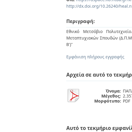
Διπλωματικές Εργασίες
http://dx.doi.org/10.26240/heal.
Πολιτικές Πρόσβασης
Ανά Ημερομηνία
Έκδοσης
Συγγραφείς
Περιγραφή:
Τίτλοι
Εθνικό Μετσόβιο Πολυτεχνείο
Θέματα
Μεταπτυχιακών Σπουδών (Δ.Π.Μ.Σ
Β')"
Εμφάνιση πλήρους εγγραφής
Αρχεία σε αυτό το τεκμήρ
Όνομα:
ΠΑΠΑ
Μέγεθος:
2.3
Μορφότυπο:
PDF
Αυτό το τεκμήριο εμφανί