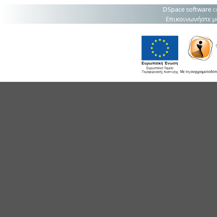
DSpace software
c
Επικοινωνήστε μ