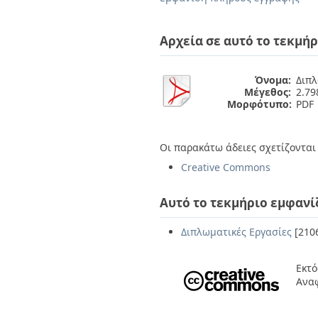
Διπλωματικές Εργασίες
Πολιτικές Πρόσβασης
Ανά Ημερομηνία
Έκδοσης
Αρχεία σε αυτό το τεκμήρ
Συγγραφείς
Τίτλοι
Θέματα
Όνομα:
Διπλ
Μέγεθος:
2.7
Μορφότυπο:
PDF
Οι παρακάτω άδειες σχετίζονται 
Creative Commons
Αυτό το τεκμήριο εμφανί
Διπλωματικές Εργασίες
[210
Εκτό
Ανα