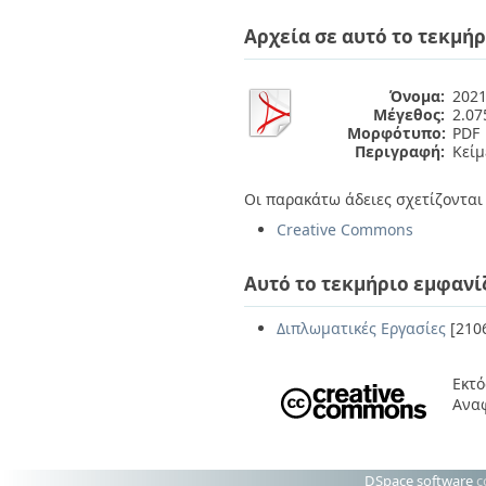
Διπλωματικές Εργασίες
Πολιτικές Πρόσβασης
Ανά Ημερομηνία
Αρχεία σε αυτό το τεκμήρ
Έκδοσης
Συγγραφείς
Τίτλοι
Όνομα:
2021
Μέγεθος:
2.0
Θέματα
Μορφότυπο:
PDF
Περιγραφή:
Κείμ
Οι παρακάτω άδειες σχετίζονται 
Creative Commons
Αυτό το τεκμήριο εμφανί
Διπλωματικές Εργασίες
[210
Εκτό
Αναφ
DSpace software
c