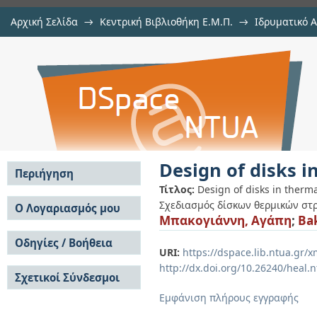
Αρχική Σελίδα
→
Κεντρική Βιβλιοθήκη Ε.Μ.Π.
→
Ιδρυματικό 
Design of disks in thermal turbom
Εργασίες
→
Εμφάνιση Τεκμηρίου
Αποθετήριο DSpace/Manakin
Design of disks 
Περιήγηση
Τίτλος:
Design of disks in therm
Σε όλο το DSpace
Σχεδιασμός δίσκων θερμικών σ
Ο Λογαριασμός μου
Μπακογιάννη, Αγάπη
;
Ba
Κοινότητες & Συλλογές
Σύνδεση
Ανά Ημερομηνία
Οδηγίες / Βοήθεια
Εγγραφή
Έκδοσης
URI:
https://dspace.lib.ntua.gr
Οδηγίες Υποβολής
Συγγραφείς
http://dx.doi.org/10.26240/heal.
Σχετικοί Σύνδεσμοι
Οδηγίες Χρήσης ΙΑ
Τίτλοι
Συχνές Ερωτήσεις
Θέματα
Εμφάνιση πλήρους εγγραφής
Οδηγίες Υποβολής -
Αυτή η Συλλογή