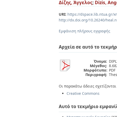
Διπλωματικές Εργασίες
Δίζης, Άγγελος
;
Dizis, Ang
Πολιτικές Πρόσβασης
Ανά Ημερομηνία
Έκδοσης
URI:
https://dspace.lib.ntua.gr
Συγγραφείς
http://dx.doi.org/10.26240/heal.
Τίτλοι
Θέματα
Εμφάνιση πλήρους εγγραφής
Αρχεία σε αυτό το τεκμήρ
Όνομα:
DIP
Μέγεθος:
8.6
Μορφότυπο:
PDF
Περιγραφή:
Thes
Οι παρακάτω άδειες σχετίζονται 
Creative Commons
Αυτό το τεκμήριο εμφανί