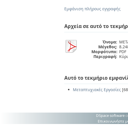
Διπλωματικές Εργασίες
Πολιτικές Πρόσβασης
Ανά Ημερομηνία
Εμφάνιση πλήρους εγγραφής
Έκδοσης
Συγγραφείς
Τίτλοι
Αρχεία σε αυτό το τεκμήρ
Θέματα
Όνομα:
ΜΕΤΑ
Μέγεθος:
8.2
Μορφότυπο:
PDF
Περιγραφή:
Κύρ
Αυτό το τεκμήριο εμφανί
Μεταπτυχιακές Εργασίες
[68
DSpace software
c
Επικοινωνήστε μ