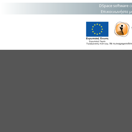
DSpace software
c
Επικοινωνήστε μ