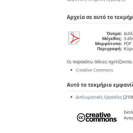
Διπλωματικές Εργασίες
Πολιτικές Πρόσβασης
Ανά Ημερομηνία
Έκδοσης
Αρχεία σε αυτό το τεκμήρ
Συγγραφείς
Τίτλοι
Θέματα
Όνομα:
Διπλ
Μέγεθος:
3.6
Μορφότυπο:
PDF
Περιγραφή:
Κύρι
Οι παρακάτω άδειες σχετίζονται 
Creative Commons
Αυτό το τεκμήριο εμφανί
Διπλωματικές Εργασίες
[210
Εκτό
Ανα