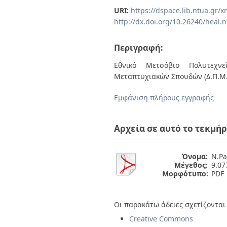
Διπλωματικές Εργασίες
URI:
https://dspace.lib.ntua.gr
Πολιτικές Πρόσβασης
Ανά Ημερομηνία
http://dx.doi.org/10.26240/heal.
Έκδοσης
Συγγραφείς
Τίτλοι
Περιγραφή:
Θέματα
Εθνικό Μετσόβιο Πολυτεχνεί
Μεταπτυχιακών Σπουδών (Δ.Π.Μ.Σ
Εμφάνιση πλήρους εγγραφής
Αρχεία σε αυτό το τεκμήρ
Όνομα:
N.Pa
Μέγεθος:
9.0
Μορφότυπο:
PDF
Οι παρακάτω άδειες σχετίζονται 
Creative Commons