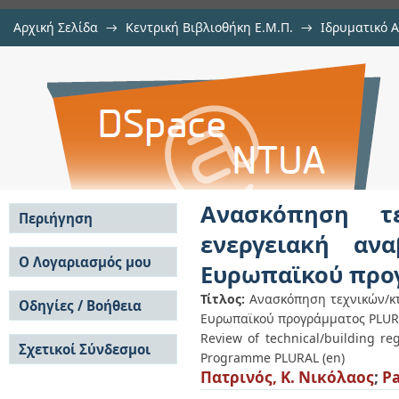
Αρχική Σελίδα
→
Κεντρική Βιβλιοθήκη Ε.Μ.Π.
→
Ιδρυματικό 
Ανασκόπηση τεχνικών/κτιριακών 
Εργασίες
→
Εμφάνιση Τεκμηρίου
Αποθετήριο DSpace/Manakin
κτιρίων στα πλαίσια του Ευρωπα
Ανασκόπηση τε
Περιήγηση
ενεργειακή αν
Σε όλο το DSpace
Ο Λογαριασμός μου
Ευρωπαϊκού προ
Κοινότητες & Συλλογές
Σύνδεση
Ανά Ημερομηνία
Τίτλος:
Ανασκόπηση τεχνικών/κτ
Οδηγίες / Βοήθεια
Εγγραφή
Έκδοσης
Ευρωπαϊκού προγράμματος PLUR
Οδηγίες Υποβολής
Συγγραφείς
Review of technical/building re
Σχετικοί Σύνδεσμοι
Οδηγίες Χρήσης ΙΑ
Τίτλοι
Programme PLURAL (en)
Συχνές Ερωτήσεις
Θέματα
Πατρινός, Κ. Νικόλαος
;
Pa
Οδηγίες Υποβολής -
Αυτή η Συλλογή