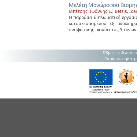
Μελέτη Μονώροφου Βιομηχα
Μπέτσης, Ιωάννης Ε.
;
Betsis, Ioa
Η παρούσα διπλωματική εργασία
κατασκευασμένου εξ ολοκλήρο
ανυψωτικής ικανότητας 5 τόνων γ
DSpace software
c
Επικοινωνήστε μ