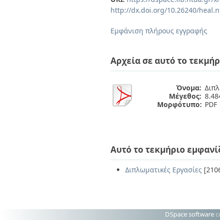
Διπλωματικές Εργασίες
http://dx.doi.org/10.26240/heal.
Πολιτικές Πρόσβασης
Ανά Ημερομηνία
Έκδοσης
Εμφάνιση πλήρους εγγραφής
Συγγραφείς
Τίτλοι
Θέματα
Αρχεία σε αυτό το τεκμήρ
Όνομα:
Διπλ
Μέγεθος:
8.4
Μορφότυπο:
PDF
Αυτό το τεκμήριο εμφανί
Διπλωματικές Εργασίες
[210
DSpace software
c