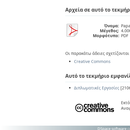
Διπλωματικές Εργασίες
Πολιτικές Πρόσβασης
Ανά Ημερομηνία
Αρχεία σε αυτό το τεκμήρ
Έκδοσης
Συγγραφείς
Τίτλοι
Όνομα:
Papa
Μέγεθος:
4.0
Θέματα
Μορφότυπο:
PDF
Οι παρακάτω άδειες σχετίζονται 
Creative Commons
Αυτό το τεκμήριο εμφανί
Διπλωματικές Εργασίες
[210
Εκτό
Ανα
DSpace software
c