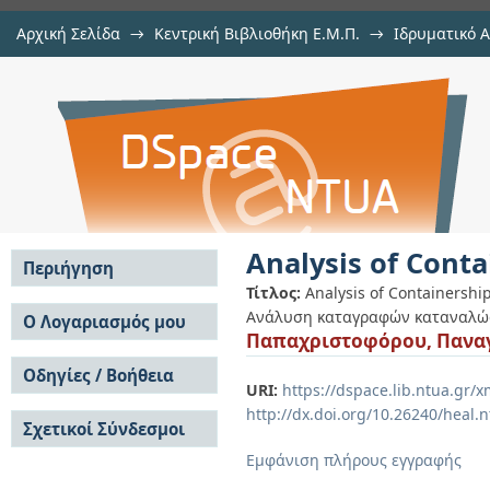
Αρχική Σελίδα
→
Κεντρική Βιβλιοθήκη Ε.Μ.Π.
→
Ιδρυματικό 
Analysis of Containership Consum
Εργασίες
→
Εμφάνιση Τεκμηρίου
Αποθετήριο DSpace/Manakin
Analysis of Cont
Περιήγηση
Τίτλος:
Analysis of Containersh
Σε όλο το DSpace
Ανάλυση καταγραφών καταναλώ
Ο Λογαριασμός μου
Παπαχριστοφόρου, Πανα
Κοινότητες & Συλλογές
Σύνδεση
Ανά Ημερομηνία
Οδηγίες / Βοήθεια
Εγγραφή
Έκδοσης
URI:
https://dspace.lib.ntua.gr
Οδηγίες Υποβολής
Συγγραφείς
http://dx.doi.org/10.26240/heal.
Σχετικοί Σύνδεσμοι
Οδηγίες Χρήσης ΙΑ
Τίτλοι
Συχνές Ερωτήσεις
Θέματα
Εμφάνιση πλήρους εγγραφής
Οδηγίες Υποβολής -
Αυτή η Συλλογή