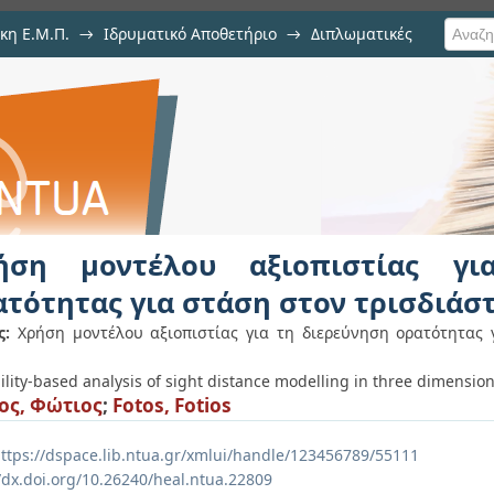
κη Ε.Μ.Π.
→
Ιδρυματικό Αποθετήριο
→
Διπλωματικές
ιοπιστίας για τη διερεύνηση ορ
χώρο (3D)
ήση μοντέλου αξιοπιστίας γι
ατότητας για στάση στον τρισδιάσ
ς:
Χρήση μοντέλου αξιοπιστίας για τη διερεύνηση ορατότητας 
ility-based analysis of sight distance modelling in three dimensio
ος, Φώτιος
;
Fotos, Fotios
ttps://dspace.lib.ntua.gr/xmlui/handle/123456789/55111
//dx.doi.org/10.26240/heal.ntua.22809