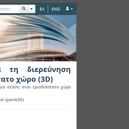
ΕΛ
ENG
ατότητας για στάση
α τη διερεύνηση
τατο χώρο (3D)
για στάση στον τρισδιάστατο χώρο
nal space(3D)