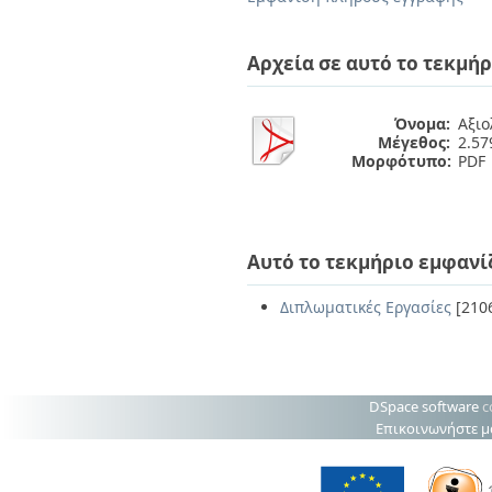
Διπλωματικές Εργασίες
Πολιτικές Πρόσβασης
Ανά Ημερομηνία
Έκδοσης
Αρχεία σε αυτό το τεκμήρ
Συγγραφείς
Τίτλοι
Θέματα
Όνομα:
Αξιο
Μέγεθος:
2.5
Μορφότυπο:
PDF
Αυτό το τεκμήριο εμφανί
Διπλωματικές Εργασίες
[210
DSpace software
c
Επικοινωνήστε μ