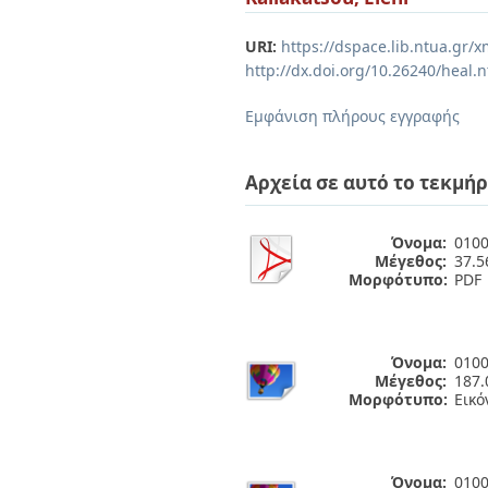
Διπλωματικές Εργασίες
Πολιτικές Πρόσβασης
Ανά Ημερομηνία
URI:
https://dspace.lib.ntua.gr
Έκδοσης
http://dx.doi.org/10.26240/heal.
Συγγραφείς
Τίτλοι
Εμφάνιση πλήρους εγγραφής
Θέματα
Αρχεία σε αυτό το τεκμήρ
Όνομα:
0100
Μέγεθος:
37.
Μορφότυπο:
PDF
Όνομα:
0100
Μέγεθος:
187.
Μορφότυπο:
Εικό
Όνομα:
0100