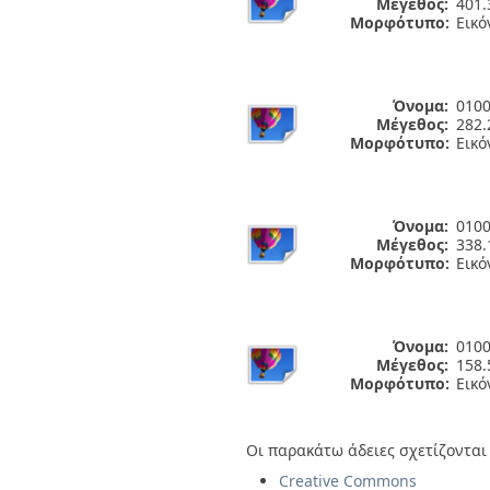
Μέγεθος:
401.
Μορφότυπο:
Εικό
Όνομα:
0100
Μέγεθος:
282.
Μορφότυπο:
Εικό
Όνομα:
0100
Μέγεθος:
338.
Μορφότυπο:
Εικό
Όνομα:
0100
Μέγεθος:
158.
Μορφότυπο:
Εικό
Οι παρακάτω άδειες σχετίζονται 
Creative Commons