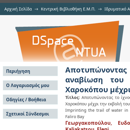
Αρχική Σελίδα
→
Κεντρική Βιβλιοθήκη Ε.Μ.Π.
→
Ιδρυματικό 
Αποτυπώνοντας το ίχνος του νε
Εργασίες
→
Εμφάνιση Τεκμηρίου
Αποθετήριο DSpace/Manakin
Ιλισσού από την γέφυρα Χαροκόπ
Όρμο.
Αποτυπώνοντας
Περιήγηση
αναβίωση του 
Σε όλο το DSpace
Ο Λογαριασμός μου
Χαροκόπου μέχρι
Κοινότητες & Συλλογές
Σύνδεση
Ανά Ημερομηνία
Τίτλος:
Αποτυπώνοντας το ίχνο
Οδηγίες / Βοήθεια
Εγγραφή
Έκδοσης
Χαροκόπου μέχρι την εκβολή του
Οδηγίες Υποβολής
Συγγραφείς
Imprinting the trail of water in 
Σχετικοί Σύνδεσμοι
Οδηγίες Χρήσης ΙΑ
Τίτλοι
Faliro Bay
Συχνές Ερωτήσεις
Θέματα
Γεωργακοπούλου, Ευδο
Οδηγίες Υποβολής -
Kaliakatsou, Eleni
Αυτή η Συλλογή