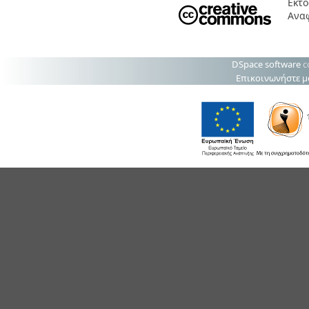
Εκτό
Ανα
DSpace software
c
Επικοινωνήστε μ