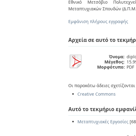
Διπλωματικές Εργασίες
Εθνικό Μετσόβιο Πολυτεχνεί
Πολιτικές Πρόσβασης
Ανά Ημερομηνία
Μεταπτυχιακών Σπουδών (Δ.Π.Μ.
Έκδοσης
Συγγραφείς
Εμφάνιση πλήρους εγγραφής
Τίτλοι
Θέματα
Αρχεία σε αυτό το τεκμήρ
Όνομα:
dipl
Μέγεθος:
15.
Μορφότυπο:
PDF
Οι παρακάτω άδειες σχετίζονται 
Creative Commons
Αυτό το τεκμήριο εμφανί
Μεταπτυχιακές Εργασίες
[68