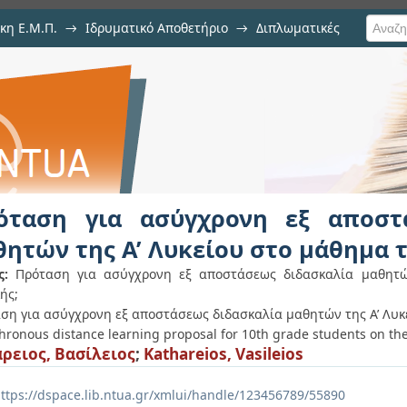
κη Ε.Μ.Π.
→
Ιδρυματικό Αποθετήριο
→
Διπλωματικές
χρονη εξ αποστάσεως διδασκαλ
 της Φυσικής
όταση για ασύγχρονη εξ αποστ
θητών της Α’ Λυκείου στο μάθημα 
ς:
Πρόταση για ασύγχρονη εξ αποστάσεως διδασκαλία μαθητώ
ής;
ση για ασύγχρονη εξ αποστάσεως διδασκαλία μαθητών της Α’ Λυκ
hronous distance learning proposal for 10th grade students on the
ρειος, Βασίλειος
;
Kathareios, Vasileios
ttps://dspace.lib.ntua.gr/xmlui/handle/123456789/55890