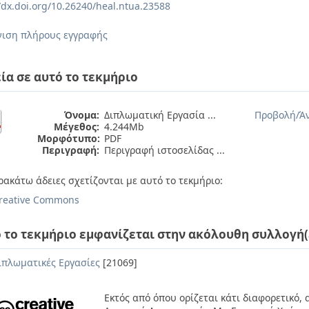
//dx.doi.org/10.26240/heal.ntua.23588
ιση πλήρους εγγραφής
ία σε αυτό το τεκμήριο
Όνομα:
Διπλωματική Εργασία ...
Προβολή/
Ά
Μέγεθος:
4.244Mb
Μορφότυπο:
PDF
Περιγραφή:
Περιγραφή ιστοσελίδας ...
ρακάτω άδειες σχετίζονται με αυτό το τεκμήριο:
reative Commons
 το τεκμήριο εμφανίζεται στην ακόλουθη συλλογή(
ιπλωματικές Εργασίες
[21069]
Εκτός από όπου ορίζεται κάτι διαφορετικό,