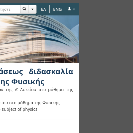
ΕΛ
ENG
ία μαθητών της Α’
άσεως διδασκαλία
της Φυσικής
ν της Α’ Λυκείου στο μάθημα της
είου στο μάθημα της Φυσικής;
 subject of physics