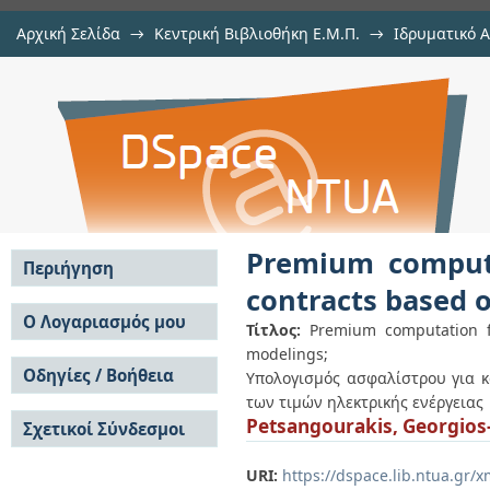
Αρχική Σελίδα
→
Κεντρική Βιβλιοθήκη Ε.Μ.Π.
→
Ιδρυματικό 
Premium computation for profile 
Εργασίες
→
Εμφάνιση Τεκμηρίου
Αποθετήριο DSpace/Manakin
the electricity price modelings
Premium computa
Περιήγηση
contracts based o
Σε όλο το DSpace
Ο Λογαριασμός μου
Τίτλος:
Premium computation fo
Κοινότητες & Συλλογές
modelings;
Σύνδεση
Ανά Ημερομηνία
Οδηγίες / Βοήθεια
Εγγραφή
Υπολογισμός ασφαλίστρου για κ
Έκδοσης
των τιμών ηλεκτρικής ενέργειας
Οδηγίες Υποβολής
Συγγραφείς
Petsangourakis, Georgios
Σχετικοί Σύνδεσμοι
Οδηγίες Χρήσης ΙΑ
Τίτλοι
Συχνές Ερωτήσεις
Θέματα
Οδηγίες Υποβολής -
URI:
https://dspace.lib.ntua.gr
Αυτή η Συλλογή