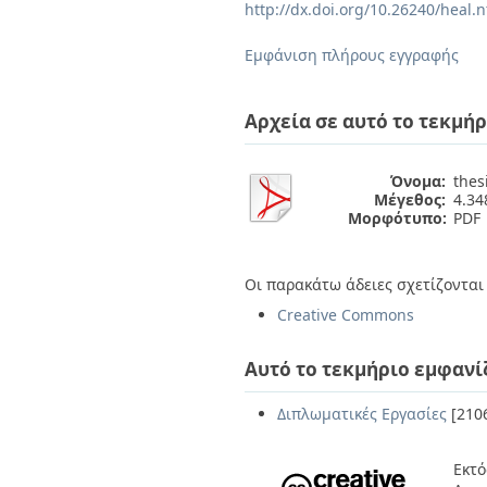
Διπλωματικές Εργασίες
http://dx.doi.org/10.26240/heal.
Πολιτικές Πρόσβασης
Ανά Ημερομηνία
Έκδοσης
Εμφάνιση πλήρους εγγραφής
Συγγραφείς
Τίτλοι
Θέματα
Αρχεία σε αυτό το τεκμήρ
Όνομα:
thes
Μέγεθος:
4.3
Μορφότυπο:
PDF
Οι παρακάτω άδειες σχετίζονται 
Creative Commons
Αυτό το τεκμήριο εμφανί
Διπλωματικές Εργασίες
[210
Εκτό