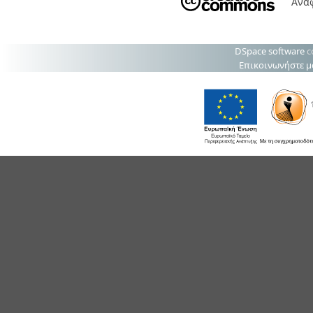
Ανα
DSpace software
c
Επικοινωνήστε μ