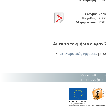
Περιγραφή:
Ελε
Όνομα:
kriti
Μέγεθος:
2.2
Μορφότυπο:
PDF
Αυτό το τεκμήριο εμφανί
Διπλωματικές Εργασίες
[210
DSpace software
c
Επικοινωνήστε μ