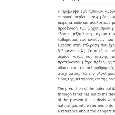
Διπλωματικές Εργασίες
Πολιτικές Πρόσβασης
Ανά Ημερομηνία
Η πρόβλεψη των πιθανών κινδύν
Έκδοσης
φυσικού αερίου (LNG) µέσω υ
Συγγραφείς
Τίτλοι
πειραµατικών και αναλυτικών µε
Θέματα
προσέγγιση των µηχανισµών µι
έδαφος (εξάπλωση, σχηµατισµ
καθορισµός των κινδύνων που 
έµφαση στην επίδραση που έχουν
δεξαµενές κτλ.). Σε αυτή τη 
αερίου καθώς και εκτενής πε
προτείνονται μέτρα πρόληψης τ
οδικές και την σιδηροδρομικέ
ατυχήματος. Για την ολοκλήρωσ
είδος της μεταφοράς και τη μορ
The prediction of the potential d
through tanks has led to the de
of the present thesis deals wit
natural gas into water and onto t
a reference about the dangers th