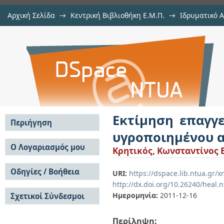
Αρχική Σελίδα
→
Κεντρική Βιβλιοθήκη Ε.Μ.Π.
→
Ιδρυματικό 
Εκτίμηση επαγγελματικού κινδ
Εργασίες
→
Εμφάνιση Τεκμηρίου
Αποθετήριο DSpace/Manakin
αερίου
Εκτίμηση επαγγ
Περιήγηση
υγροποιημένου 
Σε όλο το DSpace
Ο Λογαριασμός μου
Κρητικός, Κωνσταντίνος Ε
Κοινότητες & Συλλογές
Σύνδεση
Ανά Ημερομηνία
Οδηγίες / Βοήθεια
Εγγραφή
URI:
https://dspace.lib.ntua.gr/
Έκδοσης
http://dx.doi.org/10.26240/heal.
Οδηγίες Υποβολής
Συγγραφείς
Ημερομηνία:
2011-12-16
Σχετικοί Σύνδεσμοι
Οδηγίες Χρήσης ΙΑ
Τίτλοι
Συχνές Ερωτήσεις
Θέματα
Οδηγίες Υποβολής -
Περίληψη:
Αυτή η Συλλογή