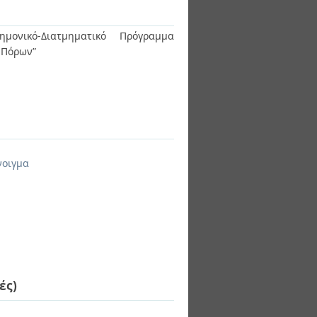
ημονικό-Διατμηματικό Πρόγραμμα
ν Πόρων”
νοιγμα
ές)