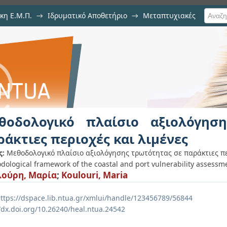
κη Ε.Μ.Π.
→
Ιδρυματικό Αποθετήριο
→
Μεταπτυχιακές
σιο αξιολόγησης τρωτότητας σε 
θοδολογικό πλαίσιο αξιολόγησ
ράκτιες περιοχές και λιμένες
ς:
Μεθοδολογικό πλαίσιο αξιολόγησης τρωτότητας σε παράκτιες περ
dological framework of the coastal and port vulnerability assessm
ούρη, Μαρία
;
Koulouri, Maria
ttps://dspace.lib.ntua.gr/xmlui/handle/123456789/56844
//dx.doi.org/10.26240/heal.ntua.24542