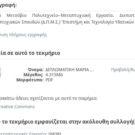
γραφή:
κό Μετσόβιο Πολυτεχνείο--Μεταπτυχιακή Εργασία. Διεπιστ
τυχιακών Σπουδών (Δ.Π.Μ.Σ.) “Επιστήμη και Τεχνολογία Υδατικώ
ιση πλήρους εγγραφής
ία σε αυτό το τεκμήριο
Όνομα:
ΔΙΠΛΩΜΑΤΙΚΗ ΜΑΡΙΑ ...
Προβολή/
Ά
Μέγεθος:
4.315Mb
Μορφότυπο:
PDF
ρακάτω άδειες σχετίζονται με αυτό το τεκμήριο:
reative Commons
 το τεκμήριο εμφανίζεται στην ακόλουθη συλλογή(
εταπτυχιακές Εργασίες
[6838]