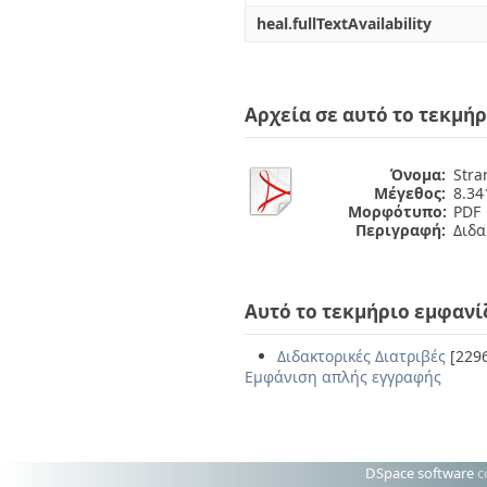
heal.fullTextAvailability
Αρχεία σε αυτό το τεκμήρ
Όνομα:
Stra
Μέγεθος:
8.3
Μορφότυπο:
PDF
Περιγραφή:
Διδα
Αυτό το τεκμήριο εμφανί
Διδακτορικές Διατριβές
[229
Εμφάνιση απλής εγγραφής
DSpace software
c