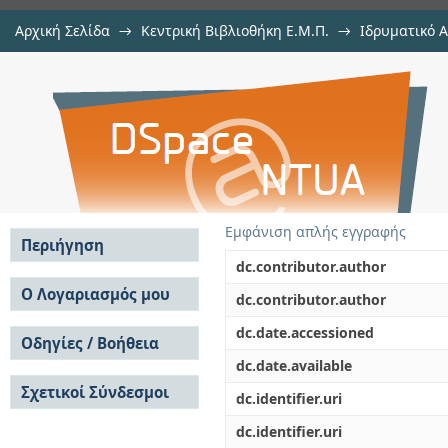
Αρχική Σελίδα
→
Κεντρική Βιβλιοθήκη Ε.Μ.Π.
→
Ιδρυματικό 
Έξυπνες συσκευασίες με ενσω
Διατριβές
→
Εμφάνιση Τεκμηρίου
Αποθετήριο DSpace/Manakin
καινοτόμα βιοδραστικά συστατικά
προστασία της ποιότητας των τρ
Εμφάνιση απλής εγγραφής
Περιήγηση
dc.contributor.author
Σε όλο το DSpace
Ο Λογαριασμός μου
dc.contributor.author
Κοινότητες & Συλλογές
Σύνδεση
dc.date.accessioned
Ανά Ημερομηνία
Οδηγίες / Βοήθεια
Εγγραφή
Έκδοσης
dc.date.available
Οδηγίες Υποβολής
Συγγραφείς
Σχετικοί Σύνδεσμοι
Οδηγίες Χρήσης ΙΑ
Τίτλοι
dc.identifier.uri
Συχνές Ερωτήσεις
Θέματα
dc.identifier.uri
Οδηγίες Υποβολής -
Αυτή η Συλλογή