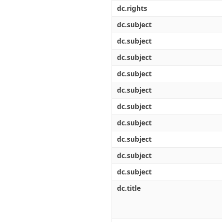
Διπλωματικές Εργασίες
dc.rights
Πολιτικές Πρόσβασης
Ανά Ημερομηνία
Έκδοσης
dc.subject
Συγγραφείς
dc.subject
Τίτλοι
Θέματα
dc.subject
dc.subject
dc.subject
dc.subject
dc.subject
dc.subject
dc.subject
dc.subject
dc.title