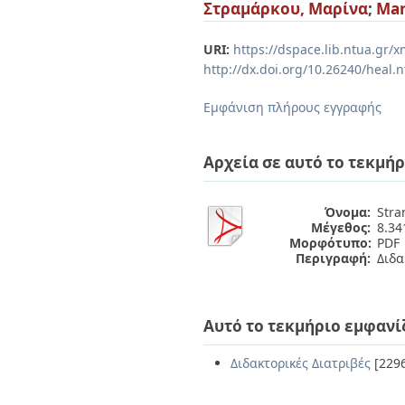
Διπλωματικές Εργασίες
Στραμάρκου, Μαρίνα
;
Mar
Πολιτικές Πρόσβασης
Ανά Ημερομηνία
Έκδοσης
URI:
https://dspace.lib.ntua.gr
Συγγραφείς
http://dx.doi.org/10.26240/heal.
Τίτλοι
Θέματα
Εμφάνιση πλήρους εγγραφής
Αρχεία σε αυτό το τεκμήρ
Όνομα:
Stra
Μέγεθος:
8.3
Μορφότυπο:
PDF
Περιγραφή:
Διδα
Αυτό το τεκμήριο εμφανί
Διδακτορικές Διατριβές
[229