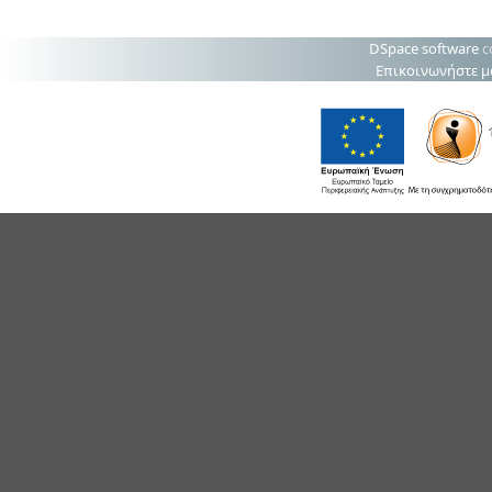
DSpace software
c
Επικοινωνήστε μ