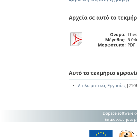
Διπλωματικές Εργασίες
Πολιτικές Πρόσβασης
Ανά Ημερομηνία
Έκδοσης
Αρχεία σε αυτό το τεκμήρ
Συγγραφείς
Τίτλοι
Θέματα
Όνομα:
Thes
Μέγεθος:
6.0
Μορφότυπο:
PDF
Αυτό το τεκμήριο εμφανί
Διπλωματικές Εργασίες
[210
DSpace software
c
Επικοινωνήστε μ