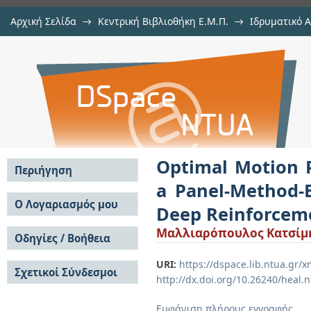
Αρχική Σελίδα
→
Κεντρική Βιβλιοθήκη Ε.Μ.Π.
→
Ιδρυματικό 
Optimal Motion Planning in 3D W
Εργασίες
→
Εμφάνιση Τεκμηρίου
Αποθετήριο DSpace/Manakin
Based Motion Planner with Contin
Optimal Motion P
Περιήγηση
a Panel-Method-
Σε όλο το DSpace
Ο Λογαριασμός μου
Deep Reinforcem
Κοινότητες & Συλλογές
Σύνδεση
Μαλλιαρόπουλος Κατσίμη
Ανά Ημερομηνία
Οδηγίες / Βοήθεια
Εγγραφή
Έκδοσης
Οδηγίες Υποβολής
Συγγραφείς
URI:
https://dspace.lib.ntua.gr
Σχετικοί Σύνδεσμοι
Οδηγίες Χρήσης ΙΑ
Τίτλοι
http://dx.doi.org/10.26240/heal.
Συχνές Ερωτήσεις
Θέματα
Οδηγίες Υποβολής -
Εμφάνιση πλήρους εγγραφής
Αυτή η Συλλογή