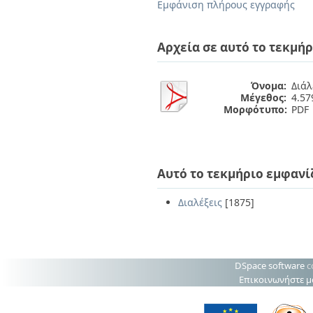
Διπλωματικές Εργασίες
Εμφάνιση πλήρους εγγραφής
Πολιτικές Πρόσβασης
Ανά Ημερομηνία
Έκδοσης
Αρχεία σε αυτό το τεκμήρ
Συγγραφείς
Τίτλοι
Θέματα
Όνομα:
Διάλ
Μέγεθος:
4.5
Μορφότυπο:
PDF
Αυτό το τεκμήριο εμφανί
Διαλέξεις
[1875]
DSpace software
c
Επικοινωνήστε μ