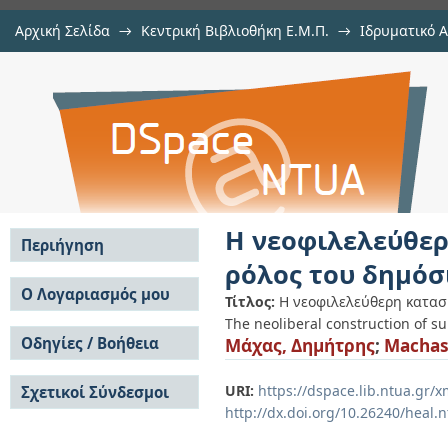
Αρχική Σελίδα
→
Κεντρική Βιβλιοθήκη Ε.Μ.Π.
→
Ιδρυματικό 
Η νεοφιλελεύθερη κατασκευή 
Εμφάνιση Τεκμηρίου
Αποθετήριο DSpace/Manakin
δημόσιου χώρου
Η νεοφιλελεύθερ
Περιήγηση
ρόλος του δημόσ
Σε όλο το DSpace
Ο Λογαριασμός μου
Τίτλος:
Η νεοφιλελεύθερη κατασ
Κοινότητες & Συλλογές
The neoliberal construction of sub
Σύνδεση
Ανά Ημερομηνία
Οδηγίες / Βοήθεια
Μάχας, Δημήτρης
;
Machas,
Εγγραφή
Έκδοσης
Οδηγίες Υποβολής
Συγγραφείς
URI:
https://dspace.lib.ntua.gr
Σχετικοί Σύνδεσμοι
Οδηγίες Χρήσης ΙΑ
Τίτλοι
http://dx.doi.org/10.26240/heal.
Συχνές Ερωτήσεις
Θέματα
Οδηγίες Υποβολής -
Αυτή η Συλλογή