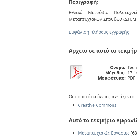
Περιγραφή:
Διπλωματικές Εργασίες
Πολιτικές Πρόσβασης
Ανά Ημερομηνία
Εθνικό Μετσόβιο Πολυτεχνεί
Έκδοσης
Μεταπτυχιακών Σπουδών (Δ.Π.Μ.
Συγγραφείς
Τίτλοι
Εμφάνιση πλήρους εγγραφής
Θέματα
Αρχεία σε αυτό το τεκμήρ
Όνομα:
Tech
Μέγεθος:
17.
Μορφότυπο:
PDF
Οι παρακάτω άδειες σχετίζονται 
Creative Commons
Αυτό το τεκμήριο εμφανί
Μεταπτυχιακές Εργασίες
[68