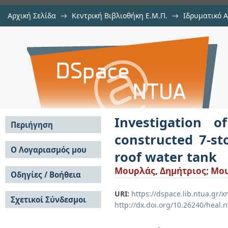
Αρχική Σελίδα
→
Κεντρική Βιβλιοθήκη Ε.Μ.Π.
→
Ιδρυματικό 
Investigation of the seismic be
Εργασίες
→
Εμφάνιση Τεκμηρίου
Αποθετήριο DSpace/Manakin
reinforced concrete building with 
Investigation 
Περιήγηση
constructed 7-st
Σε όλο το DSpace
Ο Λογαριασμός μου
roof water tank
Κοινότητες & Συλλογές
Σύνδεση
Μουρλάς, Δημήτριος
;
Mou
Ανά Ημερομηνία
Οδηγίες / Βοήθεια
Εγγραφή
Έκδοσης
Οδηγίες Υποβολής
Συγγραφείς
URI:
https://dspace.lib.ntua.gr
Σχετικοί Σύνδεσμοι
Οδηγίες Χρήσης ΙΑ
Τίτλοι
http://dx.doi.org/10.26240/heal.
Συχνές Ερωτήσεις
Θέματα
Οδηγίες Υποβολής -
Αυτή η Συλλογή