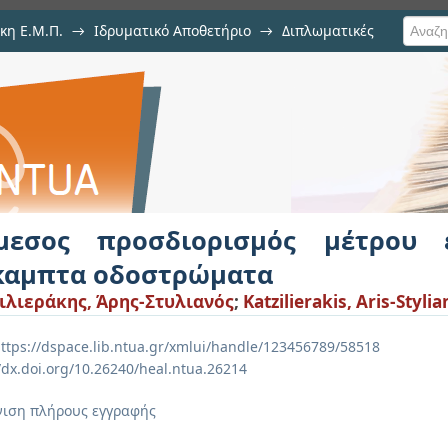
κη Ε.Μ.Π.
→
Ιδρυματικό Αποθετήριο
→
Διπλωματικές
μός μέτρου ελαστικότητας σε εύ
μεσος προσδιορισμός μέτρου 
καμπτα οδοστρώματα
ιλιεράκης, Άρης-Στυλιανός
;
Katzilierakis, Aris-Styli
ttps://dspace.lib.ntua.gr/xmlui/handle/123456789/58518
//dx.doi.org/10.26240/heal.ntua.26214
ιση πλήρους εγγραφής