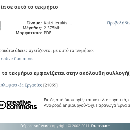
ία σε αυτό το τεκμήριο
Όνομα:
Katzilierakis ...
Προβολή/
Ά
Μέγεθος:
2.375Mb
Μορφότυπο:
PDF
ρακάτω άδειες σχετίζονται με αυτό το τεκμήριο:
reative Commons
 το τεκμήριο εμφανίζεται στην ακόλουθη συλλογή(
ιπλωματικές Εργασίες
[21069]
Εκτός από όπου ορίζεται κάτι διαφορετικό,
Αναφορά Δημιουργού-Όχι Παράγωγα Έργα 3
DSpace software
copyright © 2002-2011
Duraspace