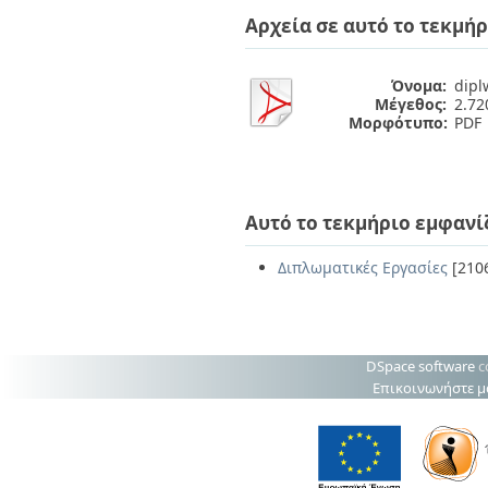
Διπλωματικές Εργασίες
Αρχεία σε αυτό το τεκμήρ
Πολιτικές Πρόσβασης
Ανά Ημερομηνία
Έκδοσης
Συγγραφείς
Όνομα:
dipl
Τίτλοι
Μέγεθος:
2.7
Θέματα
Μορφότυπο:
PDF
Αυτό το τεκμήριο εμφανί
Διπλωματικές Εργασίες
[210
DSpace software
c
Επικοινωνήστε μ