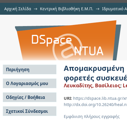
Αρχική Σελίδα
→
Κεντρική Βιβλιοθήκη Ε.Μ.Π.
→
Ιδρυματικό 
Απομακρυσμένη απόδοση (remote
Εργασίες
→
Εμφάνιση Τεκμηρίου
Αποθετήριο DSpace/Manakin
εφαρμογή VR
Απομακρυσμένη
Περιήγηση
φορετές συσκευέ
Σε όλο το DSpace
Ο Λογαριασμός μου
Λευκαδίτης, Βασίλειος
;
L
Κοινότητες & Συλλογές
Σύνδεση
Ανά Ημερομηνία
Οδηγίες / Βοήθεια
Εγγραφή
URI:
https://dspace.lib.ntua.gr
Έκδοσης
http://dx.doi.org/10.26240/heal.
Οδηγίες Υποβολής
Συγγραφείς
Σχετικοί Σύνδεσμοι
Οδηγίες Χρήσης ΙΑ
Τίτλοι
Εμφάνιση πλήρους εγγραφής
Συχνές Ερωτήσεις
Θέματα
Οδηγίες Υποβολής -
Αυτή η Συλλογή