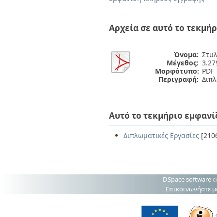
Διπλωματικές Εργασίες
Πολιτικές Πρόσβασης
Ανά Ημερομηνία
Έκδοσης
Αρχεία σε αυτό το τεκμήρ
Συγγραφείς
Τίτλοι
Θέματα
Όνομα:
Στυλ
Μέγεθος:
3.2
Μορφότυπο:
PDF
Περιγραφή:
Διπλ
Αυτό το τεκμήριο εμφανί
Διπλωματικές Εργασίες
[210
DSpace software
c
Επικοινωνήστε μ