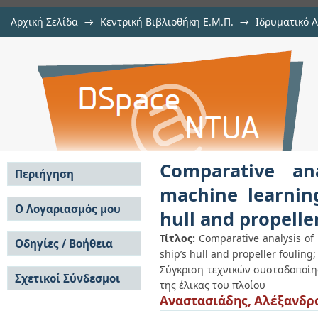
Αρχική Σελίδα
→
Κεντρική Βιβλιοθήκη Ε.Μ.Π.
→
Ιδρυματικό 
Comparative analysis of clusterin
Εργασίες
→
Εμφάνιση Τεκμηρίου
Αποθετήριο DSpace/Manakin
for the assessment of ship’s hull a
Comparative an
Περιήγηση
machine learnin
Σε όλο το DSpace
Ο Λογαριασμός μου
hull and propelle
Κοινότητες & Συλλογές
Σύνδεση
Ανά Ημερομηνία
Τίτλος:
Comparative analysis of
Οδηγίες / Βοήθεια
Εγγραφή
Έκδοσης
ship’s hull and propeller fouling;
Οδηγίες Υποβολής
Συγγραφείς
Σύγκριση τεχνικών συσταδοποίη
Σχετικοί Σύνδεσμοι
Οδηγίες Χρήσης ΙΑ
Τίτλοι
της έλικας του πλοίου
Συχνές Ερωτήσεις
Θέματα
Αναστασιάδης, Αλέξανδρ
Οδηγίες Υποβολής -
Αυτή η Συλλογή