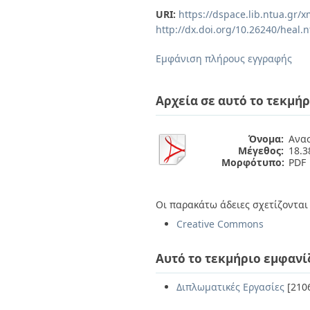
Διπλωματικές Εργασίες
URI:
https://dspace.lib.ntua.gr
Πολιτικές Πρόσβασης
Ανά Ημερομηνία
http://dx.doi.org/10.26240/heal.
Έκδοσης
Συγγραφείς
Εμφάνιση πλήρους εγγραφής
Τίτλοι
Θέματα
Αρχεία σε αυτό το τεκμήρ
Όνομα:
Aνασ
Μέγεθος:
18.
Μορφότυπο:
PDF
Οι παρακάτω άδειες σχετίζονται 
Creative Commons
Αυτό το τεκμήριο εμφανί
Διπλωματικές Εργασίες
[210